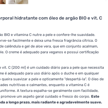
poral hidratante com óleo de argão BIO e vit. C
o BIO e vitamina C nutre a pele e confere-lhe suavidade.
rve-se facilmente e deixa uma fresca fragrância cítrica. O
de calêndula e gel de aloe vera, que em conjunto acalmam,
le. O creme é adequado para veganos e possui certificação
it. C (200 ml) é um cuidado diário para a pele que necessita
eme é adequado para uso diário após o duche e em qualquer
ueira suavizar a pele e opticamente "despertá-la". O óleo de
dades nutritivas e calmantes, enquanto a vitamina C é
uniforme. A textura espalha-se geralmente com facilidade,
r, promove um aspeto geral cuidado e fresco do corpo.
Este
tada a longo prazo, mais radiante e agradavelmente suave.