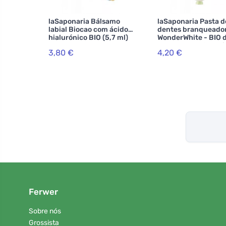
laSaponaria Bálsamo
laSaponaria Pasta d
labial Biocao com ácido
dentes branqueado
hialurónico BIO (5,7 ml)
WonderWhite - BIO 
menta e carvão act
3,80 €
4,20 €
(75 ml)
Ferwer
Sobre nós
Grossista