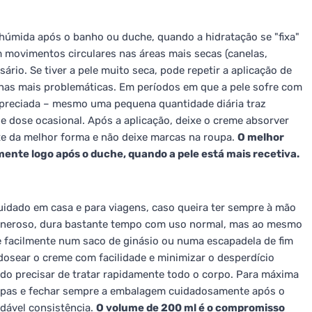
 húmida após o banho ou duche, quando a hidratação se "fixa"
 movimentos circulares nas áreas mais secas (canelas,
rio. Se tiver a pele muito seca, pode repetir a aplicação de
nas mais problemáticas. Em períodos em que a pele sofre com
 apreciada – mesmo uma pequena quantidade diária traz
 dose ocasional. Após a aplicação, deixe o creme absorver
ixe da melhor forma e não deixe marcas na roupa.
O melhor
mente logo após o duche, quando a pele está mais recetiva.
idado em casa e para viagens, caso queira ter sempre à mão
generoso, dura bastante tempo com uso normal, mas ao mesmo
 facilmente num saco de ginásio ou numa escapadela de fim
osear o creme com facilidade e minimizar o desperdício
do precisar de tratar rapidamente todo o corpo. Para máxima
limpas e fechar sempre a embalagem cuidadosamente após o
adável consistência.
O volume de 200 ml é o compromisso