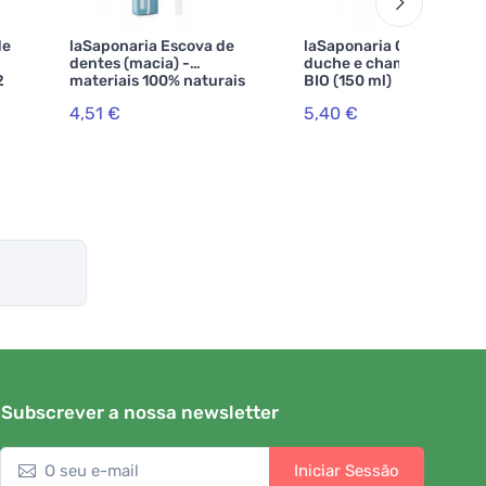
de
laSaponaria Escova de
laSaponaria Gel de
dentes (macia) -
duche e champô pós-sol
2
materiais 100% naturais
BIO (150 ml)
4,51 €
5,40 €
Subscrever a nossa newsletter
Iniciar Sessão