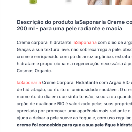
Descrição do produto
laSaponaria Creme cor
200 ml - para uma pele radiante e macia
Creme corporal hidratante
laSaponaria
com óleo de argã
Graças à sua textura leve, não sobrecarrega a pele, abso
creme é enriquecido com pó de arroz orgânico, extrato 
hidratam e proporcionam a regeneração necessária à pe
Cosmos Organic.
laSaponaria
Creme Corporal Hidratante com Argão BIO e v
de hidratação, conforto e luminosidade saudável. O cr
momento do dia em que sinta tensão, secura ou quando q
argão de qualidade BIO é valorizado pelas suas proprie
apreciada por promover uma aparência mais radiante e 
ajuda a deixar a pele suave ao toque e, com uso regula
creme foi concebido para que a sua pele fique hidra