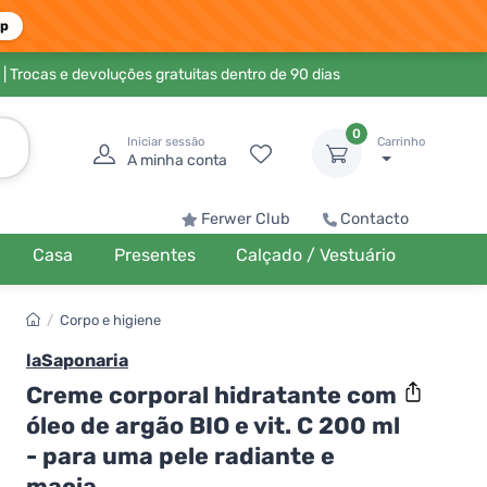
pp
| Trocas e devoluções gratuitas dentro de 90 dias
0
Iniciar sessão
Carrinho
A minha conta
Ferwer Club
Contacto
Casa
Presentes
Calçado / Vestuário
/
Corpo e higiene
laSaponaria
Creme corporal hidratante com
óleo de argão BIO e vit. C 200 ml
- para uma pele radiante e
macia