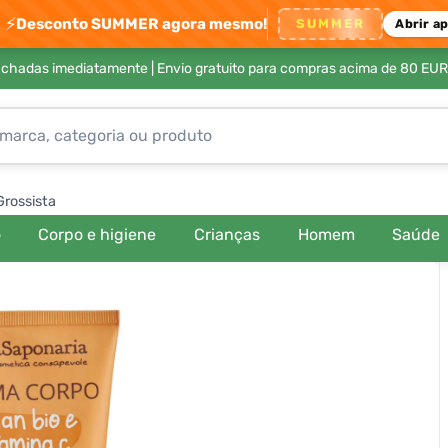
⚡
Desconto SUMMER agora mesmo!
SUMMER
Abrir a
achadas imediatamente |
Envio gratuito para compras acima de 80 EUR
Grossista
o
Corpo e higiene
Crianças
Homem
Saúde