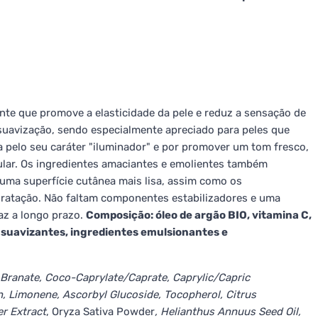
te que promove a elasticidade da pele e reduz a sensação de
e suavização, sendo especialmente apreciado para peles que
 pelo seu caráter "iluminador" e por promover um tom fresco,
ular. Os ingredientes amaciantes e emolientes também
ma superfície cutânea mais lisa, assim como os
dratação. Não faltam componentes estabilizadores e uma
az a longo prazo.
Composição: óleo de argão BIO, vitamina C,
 suavizantes, ingredientes emulsionantes e
e Branate, Coco-Caprylate/Caprate, Caprylic/Capric
in, Limonene, Ascorbyl Glucoside, Tocopherol, Citrus
er Extract
, Oryza Sativa Powder
, Helianthus Annuus Seed Oil,