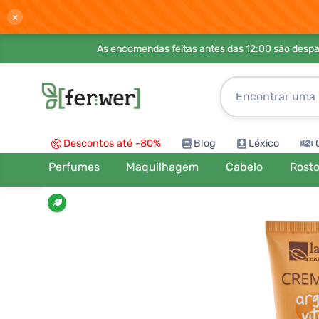
×
As encomendas feitas antes das 12:00 são desp
Descontos até -80%
Blog
Léxico
Perfumes
Maquilhagem
Cabelo
Rost