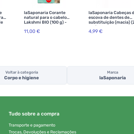
e
laSaponaria Corante
laSaponaria Cabeças 
ra
natural para o cabelo
escova de dentes de
de
Lakshmi BIO (100 g) -
substituição (macia) (
ivado
avelã
pcs)
11,00 €
4,99 €
Voltar à categoria
Marca
Corpo e higiene
laSaponaria
Tudo sobre a compra
Transporte e pagamento
Trocas, Devoluções e Reclamações