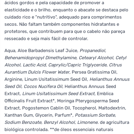
ácidos gordos e pela capacidade de promover a
elasticidade e o brilho, enquanto o abacate se destaca pelo
cuidado rico e "nutritivo", adequado para comprimentos
secos. Não faltam também componentes hidratantes e
protetores, que contribuem para que o cabelo não pareça
ressecado e seja mais fácil de controlar.
Aqua, Aloe Barbadensis Leaf Juice
, Propanediol,
Behenamidopropyl Dimethylamine, Cetearyl Alcohol, Cetyl
Alcohol, Lactic Acid, Caprylic/Capric Triglyceride, Citrus
Aurantium Dulcis Flower Water
, Persea Gratissima Oil,
Arginine, Linum Usitatissimum Seed Oil
, Helianthus Annuus
Seed Oil, Cocos Nucifera Oil
, Helianthus Annuus Seed
Extract
, Linum Usitatissimum Seed Extract
, Emblica
Officinalis Fruit Extract*, Moringa Pterygosperma Seed
Extract, Pogostemon Cablin Oil, Tocopherol, Maltodextrin,
Xanthan Gum, Glycerin, Parfum*
, Potassium Sorbate,
Sodium Benzoate, Benzyl Alcohol, Limonene.
de agricultura
biológica controlada. **de óleos essenciais naturais