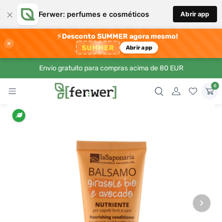
×
Ferwer: perfumes e cosméticos
Abrir app
⚡
Desconto SUMMER agora mesmo!
×
SUMMER
Abrir app
Envio gratuito para compras acima de 80 EUR
0
›