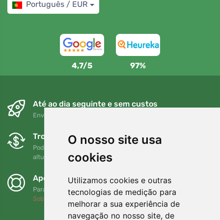
Português / EUR
4,7/5
97%
Até ao dia seguinte e sem custos
Envio gratuito para encomendas superiores a 80 EUR
Trocas e devoluções gratuitas
O nosso site usa
Pode devolver ou trocar a sua encomenda em qualquer
cookies
altura no prazo de 90 dias
Apoiamos a Trees.org
Utilizamos cookies e outras
Para cada encomenda plantamos uma árvore! Leia mais
tecnologias de medição para
Sobre nós
.
melhorar a sua experiência de
navegação no nosso site, de