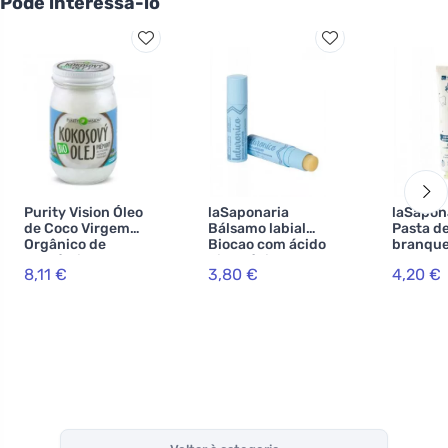
Pode interessá-lo
Purity Vision Óleo
laSaponaria
laSapon
de Coco Virgem
Bálsamo labial
Pasta d
Orgânico de
Biocao com ácido
branqu
Comércio Justo
hialurónico BIO
WonderW
8,11 €
3,80 €
4,20 €
420 ml
(5,7 ml)
BIO de 
carvão 
(75 ml)