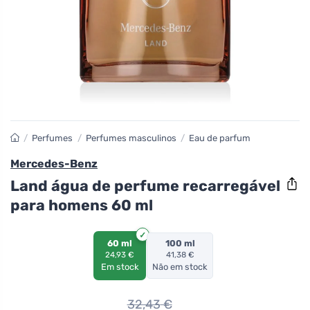
/
Perfumes
/
Perfumes masculinos
/
Eau de parfum
Mercedes-Benz
Land água de perfume recarregável
para homens 60 ml
60 ml
100 ml
24,93 €
41,38 €
Em stock
Não em stock
32,43
€