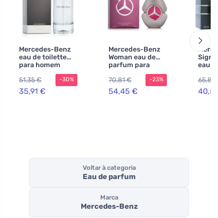
Mercedes-Benz
Mercedes-Benz
Merce
eau de toilette
Woman eau de
Sign 
para homem
parfum para
eau d
mulheres
para 
51,35 €
70,81 €
65,82
-30%
-23%
ml
35,91 €
54,45 €
40,51
Voltar à categoria
Eau de parfum
Marca
Mercedes-Benz