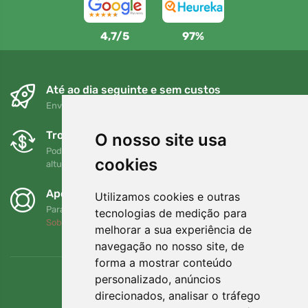
4,7/5
97%
Até ao dia seguinte e sem custos
Envio gratuito para encomendas superiores a 80 EUR
Trocas e devoluções gratuitas
O nosso site usa
Pode devolver ou trocar a sua encomenda em qualquer
cookies
altura no prazo de 90 dias
Apoiamos a Trees.org
Utilizamos cookies e outras
Para cada encomenda plantamos uma árvore! Leia mais
tecnologias de medição para
Sobre nós
.
melhorar a sua experiência de
navegação no nosso site, de
forma a mostrar conteúdo
personalizado, anúncios
direcionados, analisar o tráfego