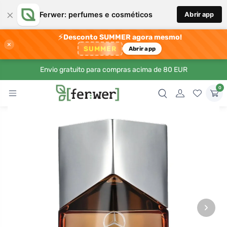
×
Ferwer: perfumes e cosméticos
Abrir app
⚡
Desconto SUMMER agora mesmo!
×
SUMMER
Abrir app
Envio gratuito para compras acima de 80 EUR
0
›