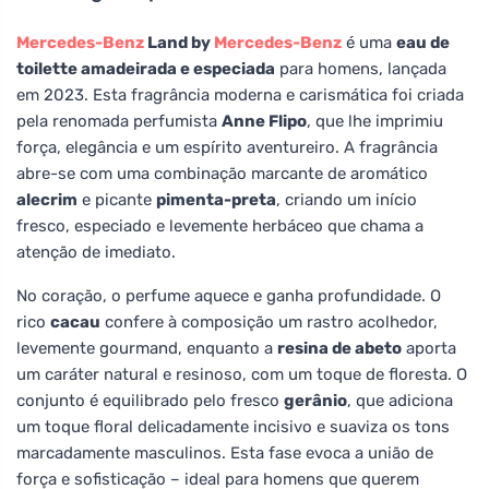
Mercedes-Benz
Land by
Mercedes-Benz
é uma
eau de
toilette amadeirada e especiada
para homens, lançada
em 2023. Esta fragrância moderna e carismática foi criada
pela renomada perfumista
Anne Flipo
, que lhe imprimiu
força, elegância e um espírito aventureiro. A fragrância
abre-se com uma combinação marcante de aromático
alecrim
e picante
pimenta-preta
, criando um início
fresco, especiado e levemente herbáceo que chama a
atenção de imediato.
No coração, o perfume aquece e ganha profundidade. O
rico
cacau
confere à composição um rastro acolhedor,
levemente gourmand, enquanto a
resina de abeto
aporta
um caráter natural e resinoso, com um toque de floresta. O
conjunto é equilibrado pelo fresco
gerânio
, que adiciona
um toque floral delicadamente incisivo e suaviza os tons
marcadamente masculinos. Esta fase evoca a união de
força e sofisticação – ideal para homens que querem