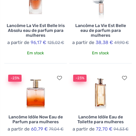
Lancôme La Vie Est Belle Iris
Lancôme La Vie Est Belle
Absolu eau de parfum para
eau de parfum para
mulheres
mulheres
a partir de
96,17 €
a partir de
38,38 €
125,02 €
49,90 €
Em stock
Em stock
-23%
-23%
Lancôme Idôle Now Eau de
Lancôme Idôle Eau de
Parfum para mulheres
Toilette para mulheres
a partir de
60,79 €
a partir de
72,70 €
79,04 €
94,53 €