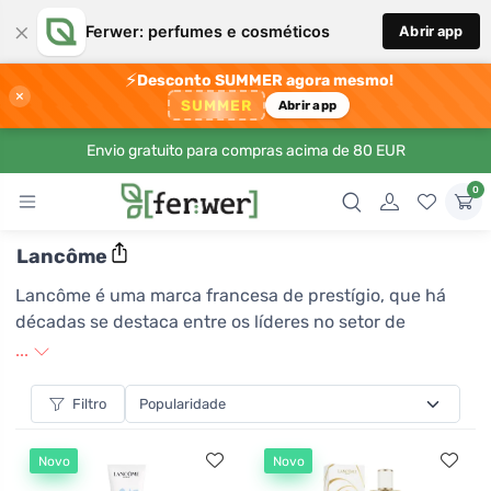
×
Ferwer: perfumes e cosméticos
Abrir app
⚡
Desconto SUMMER agora mesmo!
×
SUMMER
Abrir app
Envio gratuito para compras acima de 80 EUR
0
Lancôme
Lancôme é uma marca francesa de prestígio, que há
décadas se destaca entre os líderes no setor de
cosméticos de luxo e cuidados com a pele. Professa a
...
filosofia de combinar pesquisa científica com a arte da
beleza, refletida em seus produtos inovadores que
Filtro
satisfazem até os clientes mais exigentes. Lancôme é
conhecida pela sua qualidade intransigente e design
Novo
Novo
elegante, que espelha o charme e sofisticação