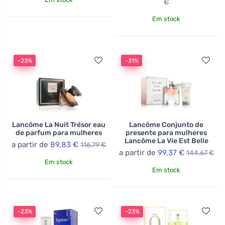
€
Em stock
-23%
-31%
Lancôme La Nuit Trésor eau
Lancôme Conjunto de
de parfum para mulheres
presente para mulheres
Lancôme La Vie Est Belle
a partir de
89,83 €
116,79 €
a partir de
99,37 €
144,67 €
Em stock
Em stock
-23%
-23%