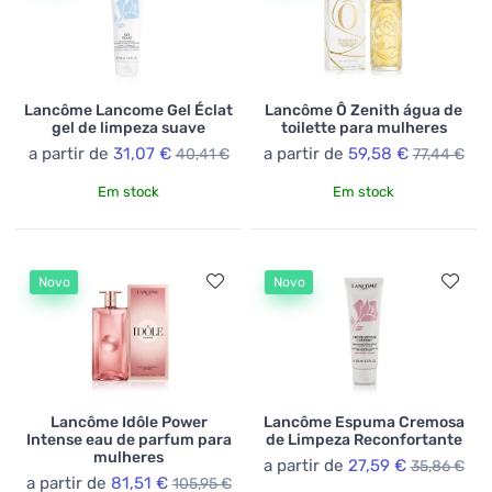
franceses. Com uma ampla gama de produtos, desde
fragrâncias a maquiagem decorativa até produtos de
cuidados, Lancôme oferece a todos a oportunidade de
descobrir e realçar sua beleza única.
Lancôme Lancome Gel Éclat
Lancôme Ô Zenith água de
gel de limpeza suave
toilette para mulheres
a partir de
31,07 €
a partir de
59,58 €
40,41 €
77,44 €
Em stock
Em stock
Novo
Novo
Lancôme Idôle Power
Lancôme Espuma Cremosa
Intense eau de parfum para
de Limpeza Reconfortante
mulheres
a partir de
27,59 €
35,86 €
a partir de
81,51 €
105,95 €