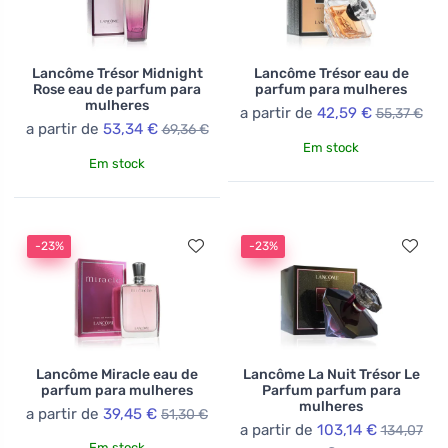
Lancôme Trésor Midnight
Lancôme Trésor eau de
Rose eau de parfum para
parfum para mulheres
mulheres
a partir de
42,59 €
55,37 €
a partir de
53,34 €
69,36 €
Em stock
Em stock
-23%
-23%
Lancôme Miracle eau de
Lancôme La Nuit Trésor Le
parfum para mulheres
Parfum parfum para
mulheres
a partir de
39,45 €
51,30 €
a partir de
103,14 €
134,07
Em stock