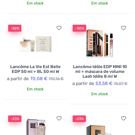
Em stock
Em stock
-36%
-30%
Lancôme La Vie Est Belle
Lancôme Idôle EDP MINI 10
EDP 50 ml + BL 50 ml W
ml + máscara de volume
Lash Idôle 8 ml W
a partir de
70,08 €
110,16 €
a partir de
53,58 €
76,57 €
Em stock
Em stock
-23%
-23%