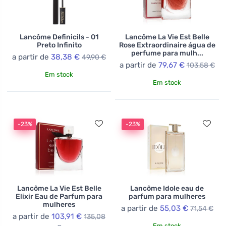
Lancôme Definicils - 01
Lancôme La Vie Est Belle
Preto Infinito
Rose Extraordinaire água de
perfume para mulh...
a partir de
38,38 €
49,90 €
a partir de
79,67 €
103,58 €
Em stock
Em stock
-23%
-23%
Lancôme La Vie Est Belle
Lancôme Idole eau de
Elixir Eau de Parfum para
parfum para mulheres
mulheres
a partir de
55,03 €
71,54 €
a partir de
103,91 €
135,08
Em stock