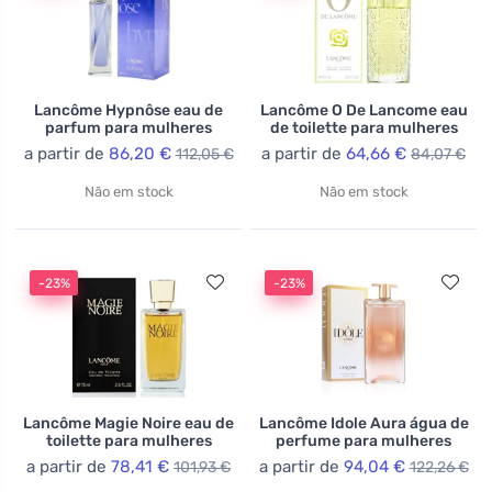
Lancôme Hypnôse eau de
Lancôme O De Lancome eau
parfum para mulheres
de toilette para mulheres
a partir de
86,20 €
a partir de
64,66 €
112,05 €
84,07 €
Não em stock
Não em stock
-23%
-23%
Lancôme Magie Noire eau de
Lancôme Idole Aura água de
toilette para mulheres
perfume para mulheres
a partir de
78,41 €
a partir de
94,04 €
101,93 €
122,26 €