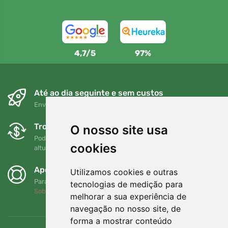
4,7/5
97%
Até ao dia seguinte e sem custos
Envio gratuito para encomendas superiores a 80 EUR
Trocas e devoluções gratuitas
O nosso site usa
Pode devolver ou trocar a sua encomenda em qualquer
cookies
altura no prazo de 90 dias
Apoiamos a Trees.org
Utilizamos cookies e outras
Para cada encomenda plantamos uma árvore! Leia mais
tecnologias de medição para
Sobre nós
.
melhorar a sua experiência de
navegação no nosso site, de
forma a mostrar conteúdo