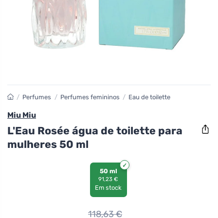
/
Perfumes
/
Perfumes femininos
/
Eau de toilette
Miu Miu
L'Eau Rosée água de toilette para
mulheres 50 ml
50 ml
91,23 €
Em stock
118,63
€