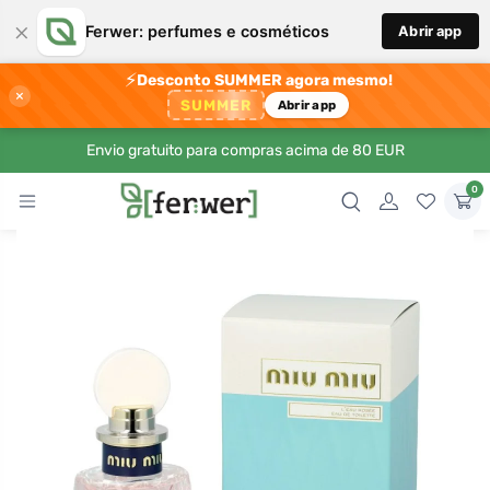
×
Ferwer: perfumes e cosméticos
Abrir app
⚡
Desconto SUMMER agora mesmo!
×
SUMMER
Abrir app
Envio gratuito para compras acima de 80 EUR
0