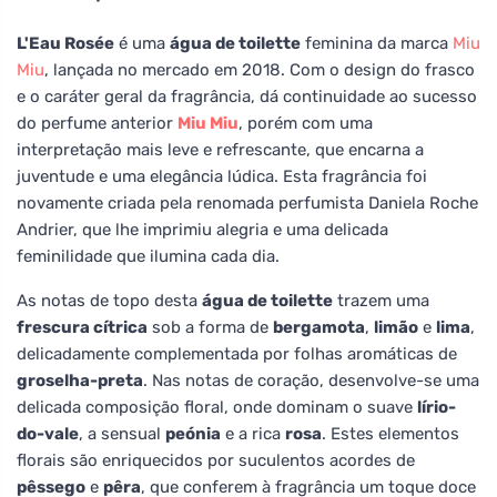
L'Eau Rosée
é uma
água de toilette
feminina da marca
Miu
Miu
, lançada no mercado em 2018. Com o design do frasco
e o caráter geral da fragrância, dá continuidade ao sucesso
do perfume anterior
Miu Miu
, porém com uma
interpretação mais leve e refrescante, que encarna a
juventude e uma elegância lúdica. Esta fragrância foi
novamente criada pela renomada perfumista Daniela Roche
Andrier, que lhe imprimiu alegria e uma delicada
feminilidade que ilumina cada dia.
As notas de topo desta
água de toilette
trazem uma
frescura cítrica
sob a forma de
bergamota
,
limão
e
lima
,
delicadamente complementada por folhas aromáticas de
groselha-preta
. Nas notas de coração, desenvolve-se uma
delicada composição floral, onde dominam o suave
lírio-
do-vale
, a sensual
peónia
e a rica
rosa
. Estes elementos
florais são enriquecidos por suculentos acordes de
pêssego
e
pêra
, que conferem à fragrância um toque doce