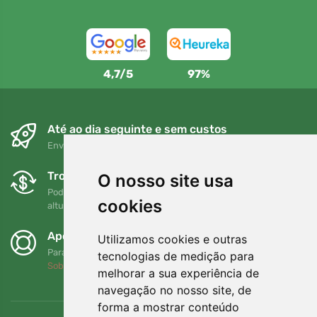
4,7/5
97%
Até ao dia seguinte e sem custos
Envio gratuito para encomendas superiores a 80 EUR
Trocas e devoluções gratuitas
O nosso site usa
Pode devolver ou trocar a sua encomenda em qualquer
cookies
altura no prazo de 90 dias
Apoiamos a Trees.org
Utilizamos cookies e outras
Para cada encomenda plantamos uma árvore! Leia mais
tecnologias de medição para
Sobre nós
.
melhorar a sua experiência de
navegação no nosso site, de
forma a mostrar conteúdo