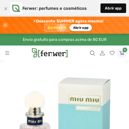
×
Ferwer: perfumes e cosméticos
Abrir app
⚡
Desconto SUMMER agora mesmo!
×
SUMMER
Abrir app
Envio gratuito para compras acima de 80 EUR
0