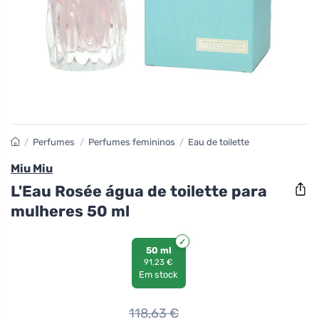
/
Perfumes
/
Perfumes femininos
/
Eau de toilette
Miu Miu
L'Eau Rosée água de toilette para
mulheres 50 ml
50 ml
91,23 €
Em stock
118,63
€