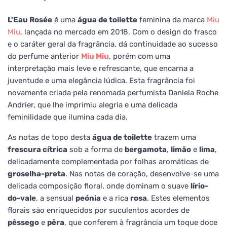
L'Eau Rosée
é uma
água de toilette
feminina da marca
Miu
Miu
, lançada no mercado em 2018. Com o design do frasco
e o caráter geral da fragrância, dá continuidade ao sucesso
do perfume anterior
Miu Miu
, porém com uma
interpretação mais leve e refrescante, que encarna a
juventude e uma elegância lúdica. Esta fragrância foi
novamente criada pela renomada perfumista Daniela Roche
Andrier, que lhe imprimiu alegria e uma delicada
feminilidade que ilumina cada dia.
As notas de topo desta
água de toilette
trazem uma
frescura cítrica
sob a forma de
bergamota
,
limão
e
lima
,
delicadamente complementada por folhas aromáticas de
groselha-preta
. Nas notas de coração, desenvolve-se uma
delicada composição floral, onde dominam o suave
lírio-
do-vale
, a sensual
peónia
e a rica
rosa
. Estes elementos
florais são enriquecidos por suculentos acordes de
pêssego
e
pêra
, que conferem à fragrância um toque doce