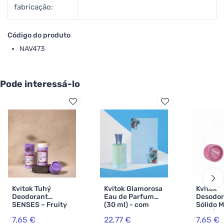
fabricação:
Código do produto
NAV473
Pode interessá-lo
Kvitok Tuhý
Kvitok Glamorosa
Kvitok
Deodorant
Eau de Parfum
Desodor
SENSES – Fruity
(30 ml) - com
Sólido 
42ml
cheiro a laranja,
Dew (42 
7,65 €
22,77 €
7,65 €
jasmim e
eficaz a