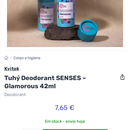
/
Corpo e higiene
Kvitok
Tuhý Deodorant SENSES –
Glamorous 42ml
Deodorant
7,65 €
Em stock - envio hoje