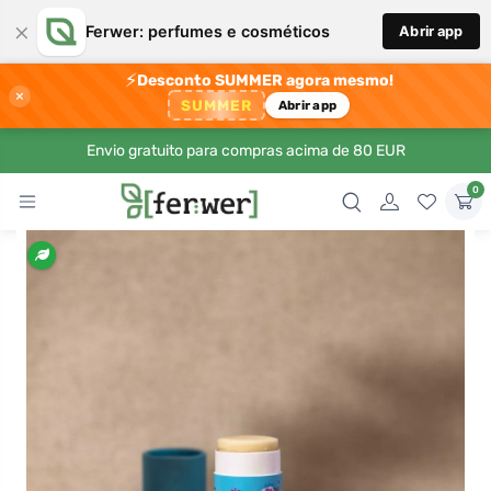
×
Ferwer: perfumes e cosméticos
Abrir app
⚡
Desconto SUMMER agora mesmo!
×
SUMMER
Abrir app
Envio gratuito para compras acima de 80 EUR
0