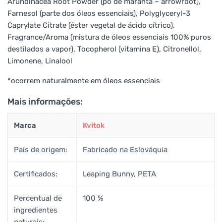
Arundinacea Root Powder (pó de maranta – arrowroot),
Farnesol (parte dos óleos essenciais), Polyglyceryl-3
Caprylate Citrate (éster vegetal de ácido cítrico),
Fragrance/Aroma (mistura de óleos essenciais 100% puros
destilados a vapor), Tocopherol (vitamina E), Citronellol,
Limonene, Linalool
*ocorrem naturalmente em óleos essenciais
Mais informações:
Marca
Kvitok
País de origem:
Fabricado na Eslováquia
Certificados:
Leaping Bunny, PETA
Percentual de
100 %
ingredientes
naturais: