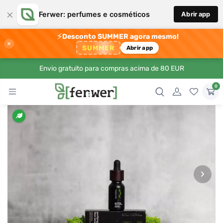
×
Ferwer: perfumes e cosméticos
Abrir app
⚡
Desconto SUMMER agora mesmo!
×
SUMMER
Abrir app
Envio gratuito para compras acima de 80 EUR
0
›