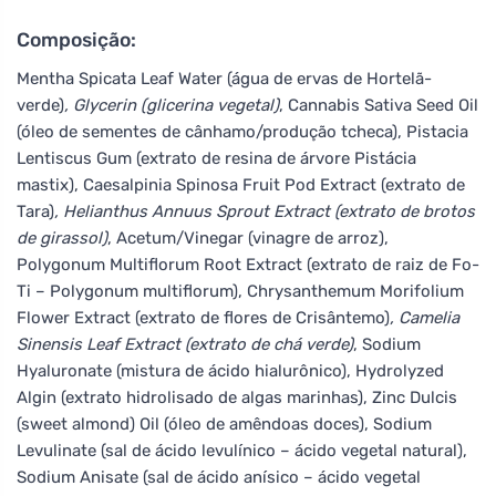
Composição:
Mentha Spicata Leaf Water (água de ervas de Hortelã-
verde)
, Glycerin (glicerina vegetal)
, Cannabis Sativa Seed Oil
(óleo de sementes de cânhamo/produção tcheca), Pistacia
Lentiscus Gum (extrato de resina de árvore Pistácia
mastix), Caesalpinia Spinosa Fruit Pod Extract (extrato de
Tara)
, Helianthus Annuus Sprout Extract (extrato de brotos
de girassol)
, Acetum/Vinegar (vinagre de arroz),
Polygonum Multiflorum Root Extract (extrato de raiz de Fo-
Ti – Polygonum multiflorum), Chrysanthemum Morifolium
Flower Extract (extrato de flores de Crisântemo)
, Camelia
Sinensis Leaf Extract (extrato de chá verde)
, Sodium
Hyaluronate (mistura de ácido hialurônico), Hydrolyzed
Algin (extrato hidrolisado de algas marinhas), Zinc Dulcis
(sweet almond) Oil (óleo de amêndoas doces), Sodium
Levulinate (sal de ácido levulínico – ácido vegetal natural),
Sodium Anisate (sal de ácido anísico – ácido vegetal