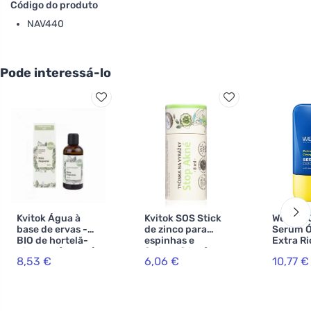
Código do produto
NAV440
Pode interessá-lo
Kvitok Água à
Kvitok SOS Stick
Weleda 
base de ervas -
de zinco para
Serum 
BIO de hortelã-
espinhas e
Extra Ri
pimenta (100 ml)
feridas frias (8
8,53 €
6,06 €
10,77 €
ml) - com óxido
de zinco