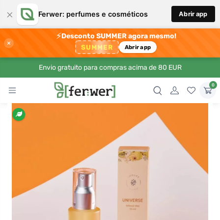
×
Ferwer: perfumes e cosméticos
Abrir app
⚡
Desconto SUMMER agora mesmo!
×
SUMMER
Abrir app
Envio gratuito para compras acima de 80 EUR
0