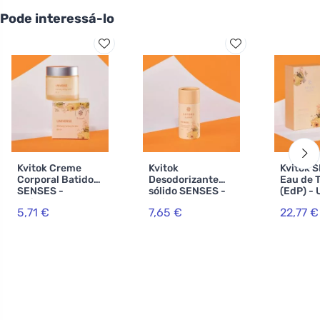
Pode interessá-lo
Kvitok Creme
Kvitok
Kvitok 
Corporal Batido
Desodorizante
Eau de T
SENSES -
sólido SENSES -
(EdP) - 
Universo 60 ml
Universo 45 ml
30ml
5,71 €
7,65 €
22,77 €