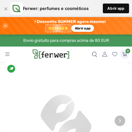
×
Ferwer: perfumes e cosméticos
Abrir app
⚡
Desconto SUMMER agora mesmo!
×
SUMMER
Abrir app
Envio gratuito para compras acima de 80 EUR
0
›