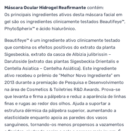
Máscara Ocular Hidrogel Reafirmante
contém:
Os principais ingredientes ativos desta máscara facial em
gel são os ingredientes clinicamente testados Beautifeye™,
PhytoSpherix™ e ácido hialurônico.
Beautifeye™ é um ingrediente ativo clinicamente testado
que combina os efeitos positivos do extrato da planta
Sigesbeckia, extrato da casca de Albizia julibrissin –
Darutoside (extrato das plantas Sigesbeckia Orientalis e
Centella Asiatica – Centelha Asiática). Este ingrediente
ativo recebeu o prêmio de "Melhor Novo Ingrediente" em
2013 durante a premiação de Pesquisa e Desenvolvimento
na área de Cosmetics & Toiletries R&D Awards. Prova-se
que levanta e firma a pálpebra e reduz a aparência de linhas
finas e rugas ao redor dos olhos. Ajuda a suportar a
estrutura dérmica da pálpebra superior, aumentando a
elasticidade enquanto apoia as paredes dos vasos
sanguíneos, tornando-os menos propensos a vazamentos