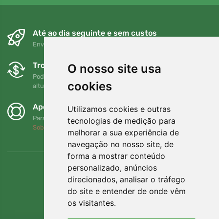
Até ao dia seguinte e sem custos
Envio gratuito para encomendas superiores a 80 EUR
Trocas e devoluções gratuitas
O nosso site usa
Pode devolver ou trocar a sua encomenda em qualquer
cookies
altura no prazo de 90 dias
Apoiamos a Trees.org
Utilizamos cookies e outras
Para cada encomenda plantamos uma árvore! Leia mais
tecnologias de medição para
Sobre nós
.
melhorar a sua experiência de
navegação no nosso site, de
forma a mostrar conteúdo
personalizado, anúncios
direcionados, analisar o tráfego
do site e entender de onde vêm
os visitantes.