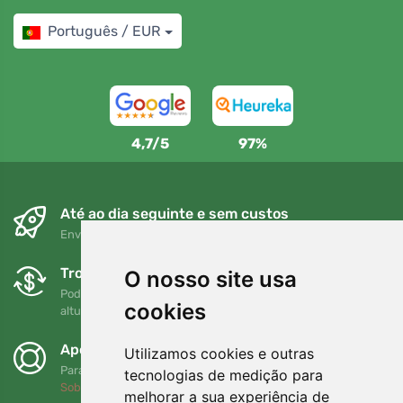
Português / EUR
4,7/5
97%
Até ao dia seguinte e sem custos
Envio gratuito para encomendas superiores a 80 EUR
Trocas e devoluções gratuitas
O nosso site usa
Pode devolver ou trocar a sua encomenda em qualquer
cookies
altura no prazo de 90 dias
Apoiamos a Trees.org
Utilizamos cookies e outras
Para cada encomenda plantamos uma árvore! Leia mais
tecnologias de medição para
Sobre nós
.
melhorar a sua experiência de