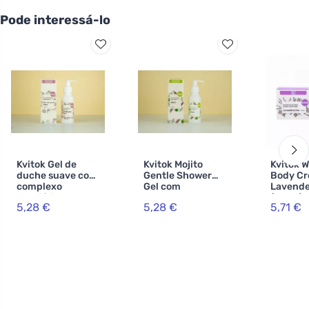
Pode interessá-lo
Kvitok Gel de
Kvitok Mojito
Kvitok 
duche suave com
Gentle Shower
Body C
complexo
Gel com
Lavende
prebiótico Manhã
Complexo
(60 ml) 
5,28 €
5,28 €
5,71 €
sem
Prebiótico (100
bálsamo
preocupações
ml) - com aroma
seu cor
(100 ml) - com
a menta fresca e
um aroma floral
lima
delicado