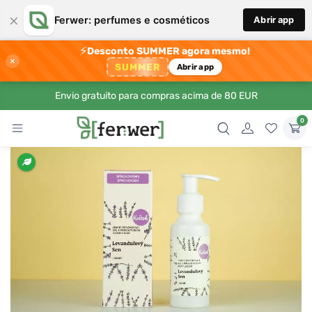
×
Ferwer: perfumes e cosméticos
Abrir app
⚡
Desconto SUMMER agora mesmo!
×
SUMMER
Abrir app
Envio gratuito para compras acima de 80 EUR
0