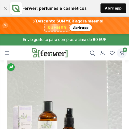
×
Ferwer: perfumes e cosméticos
Abrir app
⚡
Desconto SUMMER agora mesmo!
×
SUMMER
Abrir app
Envio gratuito para compras acima de 80 EUR
0