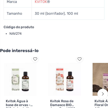
Marca
KVITOK
®
Tamanho
30 ml (borrifador), 100 ml
Código do produto
NAV274
Pode interessá-lo
Kvitok Água à
Kvitok Rosa de
Kvitok 
base de ervas -
Damasco BIO
Floral O