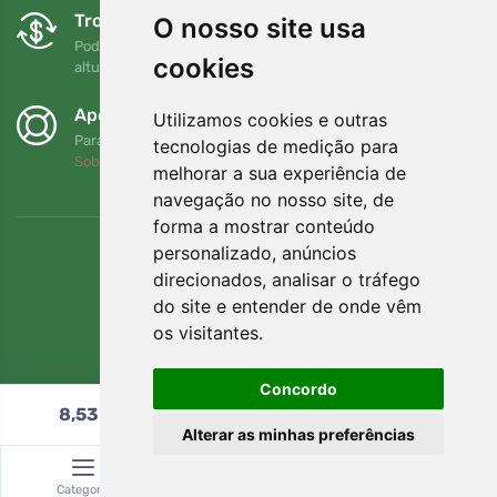
Trocas e devoluções gratuitas
O nosso site usa
Pode devolver ou trocar a sua encomenda em qualquer
cookies
altura no prazo de 90 dias
Apoiamos a Trees.org
Utilizamos cookies e outras
Para cada encomenda plantamos uma árvore! Leia mais
tecnologias de medição para
Sobre nós
.
melhorar a sua experiência de
navegação no nosso site, de
forma a mostrar conteúdo
personalizado, anúncios
direcionados, analisar o tráfego
do site e entender de onde vêm
os visitantes.
Concordo
8,53
€
Adicionar ao carrinho
Alterar as minhas preferências
© Topshelf s.r.o. Todos os direitos reservados.
Categoria
Pesquisar
Carrinho