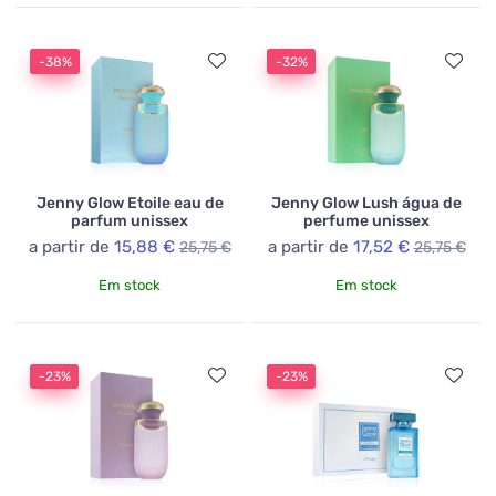
-38%
-32%
Jenny Glow Etoile eau de
Jenny Glow Lush água de
parfum unissex
perfume unissex
a partir de
15,88 €
a partir de
17,52 €
25,75 €
25,75 €
Em stock
Em stock
-23%
-23%