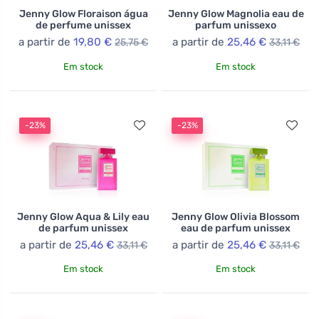
Jenny Glow Floraison água
Jenny Glow Magnolia eau de
de perfume unissex
parfum unissexo
a partir de
19,80 €
a partir de
25,46 €
25,75 €
33,11 €
Em stock
Em stock
-23%
-23%
Jenny Glow Aqua & Lily eau
Jenny Glow Olivia Blossom
de parfum unissex
eau de parfum unissex
a partir de
25,46 €
a partir de
25,46 €
33,11 €
33,11 €
Em stock
Em stock