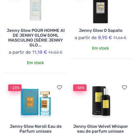
ideal para aqueles que procuram uma fragrância
sofisticada e pessoal. A marca preza pela atenção aos
detalhes e apelo estético, o que a diferencia da
concorrência e garante que cada produto seja uma
Jenny Glow POUR HOMME AI
Jenny Glow O Sapato
verdadeira joia no mundo da perfumaria.
DE JENNY GLOW 50ML
a partir de
8,95 €
11,66 €
MASCULINO (SÉRIE JENNY
GLO...
Em stock
a partir de
11,18 €
14,52 €
Em stock
-23%
-36%
Jenny Glow Neroli Eau de
Jenny Glow Velvet Whisper
Parfum unissex
eau de parfum unissex