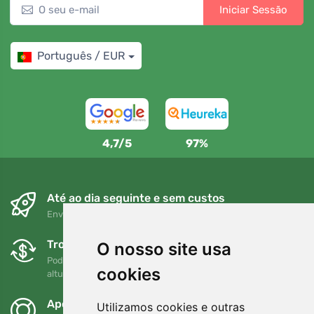
Iniciar Sessão
Português / EUR
4,7/5
97%
Até ao dia seguinte e sem custos
Envio gratuito para encomendas superiores a 80 EUR
Trocas e devoluções gratuitas
O nosso site usa
Pode devolver ou trocar a sua encomenda em qualquer
cookies
altura no prazo de 90 dias
Apoiamos a Trees.org
Utilizamos cookies e outras