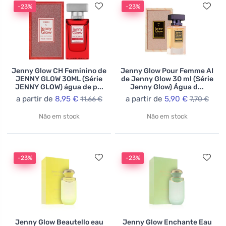
-23%
-23%
Jenny Glow CH Feminino de
Jenny Glow Pour Femme AI
JENNY GLOW 30ML (Série
de Jenny Glow 30 ml (Série
JENNY GLOW) água de p...
Jenny Glow) Água d...
a partir de
8,95 €
a partir de
5,90 €
11,66 €
7,70 €
Não em stock
Não em stock
-23%
-23%
Jenny Glow Beautello eau
Jenny Glow Enchante Eau