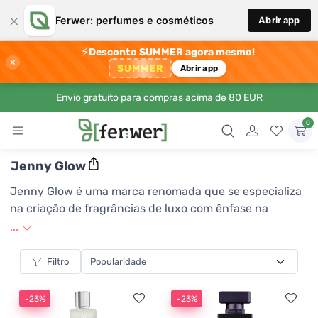
×
Ferwer: perfumes e cosméticos
Abrir app
⚡
Desconto SUMMER agora mesmo!
×
SUMMER
Abrir app
Envio gratuito para compras acima de 80 EUR
0
Jenny Glow
Jenny Glow é uma marca renomada que se especializa
na criação de fragrâncias de luxo com ênfase na
qualidade e singularidade. Seus perfumes são
...
cuidadosamente formulados usando ingredientes
selecionados, que garantem experiências olfativas
Filtro
duradouras e inesquecíveis. Com cada produto, Jenny
Glow traz ao mundo das fragrâncias uma abordagem
-23%
-23%
inovadora de elegância e estilo, tornando-a a escolha