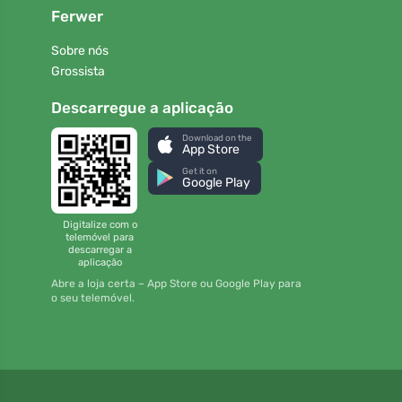
Ferwer
Sobre nós
Grossista
Descarregue a aplicação
Download on the
App Store
Get it on
Google Play
Digitalize com o
telemóvel para
descarregar a
aplicação
Abre a loja certa – App Store ou Google Play para
o seu telemóvel.