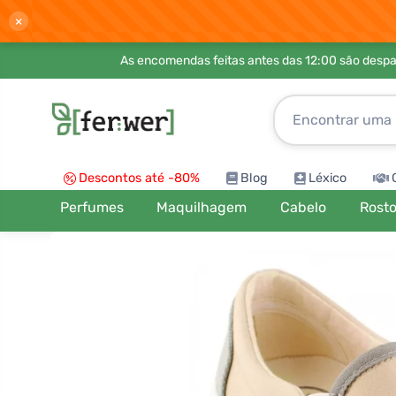
×
As encomendas feitas antes das 12:00 são desp
Descontos até -80%
Blog
Léxico
Perfumes
Maquilhagem
Cabelo
Rost