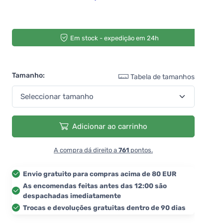
Em stock - expedição em 24h
Tamanho:
Tabela de tamanhos
Adicionar ao carrinho
A compra dá direito a
761
pontos.
Envio gratuito para compras acima de 80 EUR
As encomendas feitas antes das 12:00 são
despachadas imediatamente
Trocas e devoluções gratuitas dentro de 90 dias