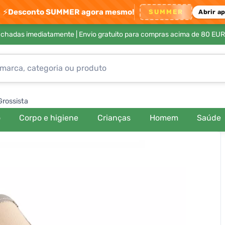
⚡
Desconto SUMMER agora mesmo!
SUMMER
Abrir a
achadas imediatamente |
Envio gratuito para compras acima de 80 EUR
Grossista
o
Corpo e higiene
Crianças
Homem
Saúde