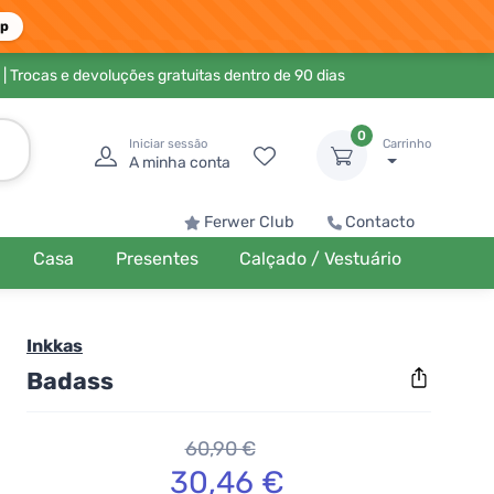
pp
| Trocas e devoluções gratuitas dentro de 90 dias
0
Iniciar sessão
Carrinho
A minha conta
Ferwer Club
Contacto
Casa
Presentes
Calçado / Vestuário
Inkkas
Badass
60,90 €
30,46 €