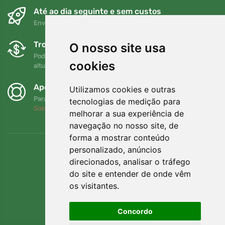
Até ao dia seguinte e sem custos
Envio gratuito para encomendas superiores a 80 EUR
Trocas e devoluções gratuitas
O nosso site usa
Pode devolver ou trocar a sua encomenda em qualquer
cookies
altura no prazo de 90 dias
Apoiamos a Trees.org
Utilizamos cookies e outras
Para cada encomenda plantamos uma árvore! Leia mais
tecnologias de medição para
Sobre nós
.
melhorar a sua experiência de
navegação no nosso site, de
forma a mostrar conteúdo
personalizado, anúncios
direcionados, analisar o tráfego
do site e entender de onde vêm
os visitantes.
Concordo