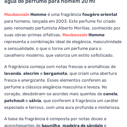
água de perfume para homem 20 ml
Mauboussin
Homme
é uma fragrância
fougère oriental
para homens, lançada em 2003. Este perfume foi criado
pelo renomado perfumista Alberto Morillas, conhecido por
suas obras-primas olfativas.
Mauboussin
Homme
representa a combinação ideal de elegância, masculinidade
e sensualidade, o que o torna um perfume para o
cavalheiro moderno, que valoriza um estilo sofisticado.
A fragrância começa com notas frescas e aromáticas de
lavanda
,
alecrim
e
bergamota
, que criam uma abertura
fresca e energizante. Esses elementos conferem ao
perfume a clássica elegância masculina e leveza. No
coração, desdobram-se acordes mais quentes de
canela
,
patchouli
e
sálvia
, que conferem à fragrância um caráter
especiado e terroso, com uma aura profunda e misteriosa.
A base da fragrância é composta por notas doces e
aconchegantes de
baunilha
,
madeira de sândalo
e