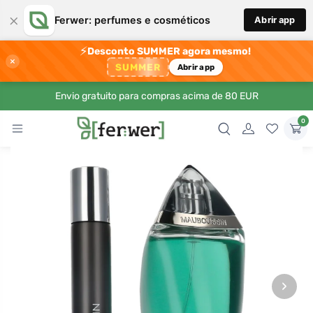
×
Ferwer: perfumes e cosméticos
Abrir app
⚡
Desconto SUMMER agora mesmo!
×
SUMMER
Abrir app
Envio gratuito para compras acima de 80 EUR
0
›