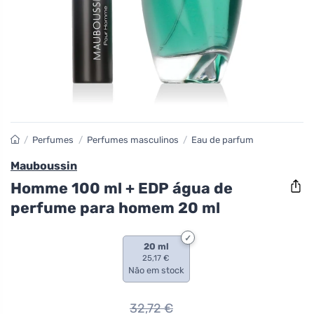
/
Perfumes
/
Perfumes masculinos
/
Eau de parfum
Mauboussin
Homme 100 ml + EDP água de
perfume para homem 20 ml
20 ml
25,17 €
Não em stock
32,72
€