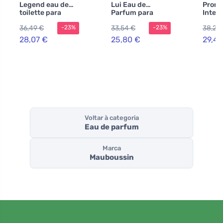
Legend eau de
Lui Eau de
Promi
toilette para
Parfum para
Inten
homens 125 ml
homens
parfu
36,49 €
33,54 €
38,24
-23%
-23%
mulhe
28,07 €
25,80 €
29,43
Voltar à categoria
Eau de parfum
Marca
Mauboussin