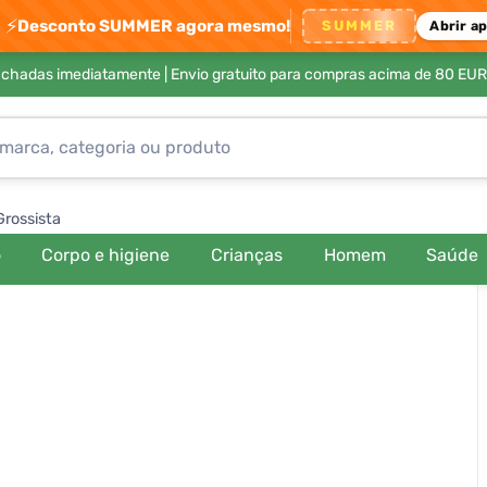
⚡
Desconto SUMMER agora mesmo!
SUMMER
Abrir a
achadas imediatamente |
Envio gratuito para compras acima de 80 EUR
Grossista
o
Corpo e higiene
Crianças
Homem
Saúde