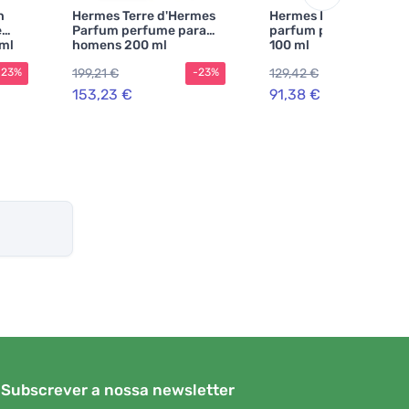
n
Hermes Terre d'Hermes
Hermes Barénia eau d
e
Parfum perfume para
parfum para mulheres
 ml
homens 200 ml
100 ml
199,21 €
129,42 €
-23%
-23%
-2
153,23 €
91,38 €
Subscrever a nossa newsletter