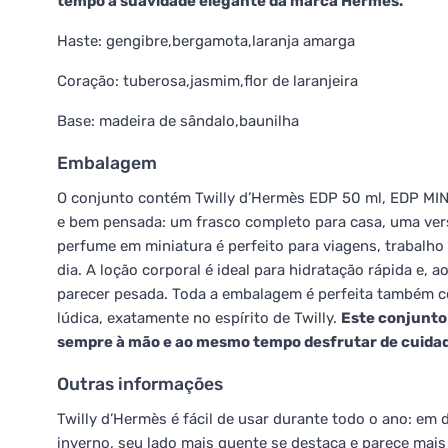
tempo a suavidade elegante da marca Hermès.
Haste: gengibre,bergamota,laranja amarga
Coração: tuberosa,jasmim,flor de laranjeira
Base: madeira de sândalo,baunilha
Embalagem
O conjunto contém Twilly d’Hermès EDP 50 ml, EDP MINI
e bem pensada: um frasco completo para casa, uma versã
perfume em miniatura é perfeito para viagens, trabalh
dia. A loção corporal é ideal para hidratação rápida e,
parecer pesada. Toda a embalagem é perfeita também 
lúdica, exatamente no espírito de Twilly.
Este conjunto 
sempre à mão e ao mesmo tempo desfrutar de cuida
Outras informações
Twilly d’Hermès é fácil de usar durante todo o ano: em 
inverno, seu lado mais quente se destaca e parece ma