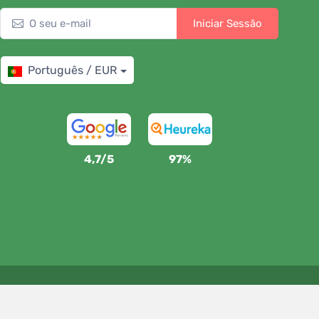
Iniciar Sessão
Português / EUR
4,7/5
97%
Apoiamos a Trees.org