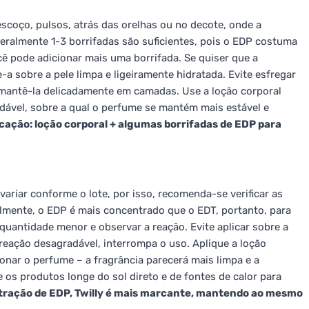
scoço, pulsos, atrás das orelhas ou no decote, onde a
eralmente 1-3 borrifadas são suficientes, pois o EDP costuma
ocê pode adicionar mais uma borrifada. Se quiser que a
-a sobre a pele limpa e ligeiramente hidratada. Evite esfregar
e mantê-la delicadamente em camadas. Use a loção corporal
adável, sobre a qual o perfume se mantém mais estável e
ficação: loção corporal + algumas borrifadas de EDP para
variar conforme o lote, por isso, recomenda-se verificar as
lmente, o EDP é mais concentrado que o EDT, portanto, para
uantidade menor e observar a reação. Evite aplicar sobre a
 reação desagradável, interrompa o uso. Aplique a loção
ionar o perfume – a fragrância parecerá mais limpa e a
os produtos longe do sol direto e de fontes de calor para
tração de EDP, Twilly é mais marcante, mantendo ao mesmo