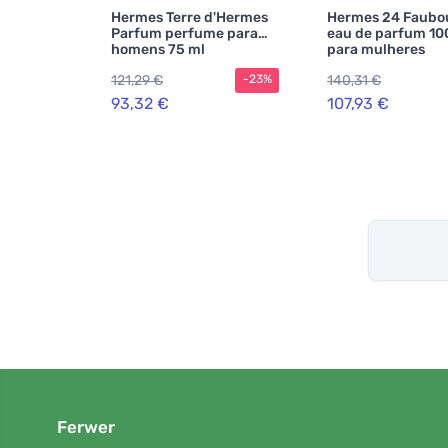
Hermes Terre d'Hermes
Hermes 24 Faubo
Parfum perfume para
eau de parfum 10
homens 75 ml
para mulheres
121,29 €
140,31 €
-23%
93,32 €
107,93 €
Ferwer