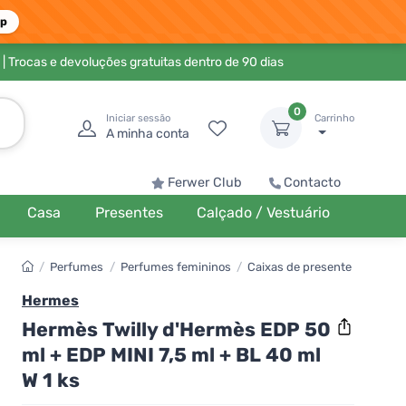
pp
| Trocas e devoluções gratuitas dentro de 90 dias
0
Iniciar sessão
Carrinho
A minha conta
Ferwer Club
Contacto
Casa
Presentes
Calçado / Vestuário
/
Perfumes
/
Perfumes femininos
/
Caixas de presente
Hermes
Hermès Twilly d'Hermès EDP 50
ml + EDP MINI 7,5 ml + BL 40 ml
W 1 ks