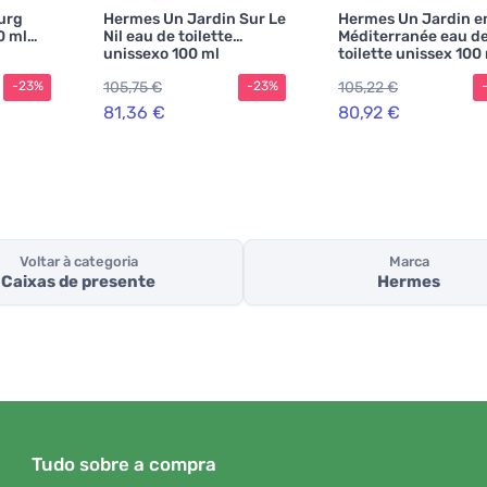
urg
Hermes Un Jardin Sur Le
Hermes Un Jardin e
0 ml
Nil eau de toilette
Méditerranée eau d
unissexo 100 ml
toilette unissex 100
105,75 €
105,22 €
-23%
-23%
81,36 €
80,92 €
Voltar à categoria
Marca
Caixas de presente
Hermes
Tudo sobre a compra