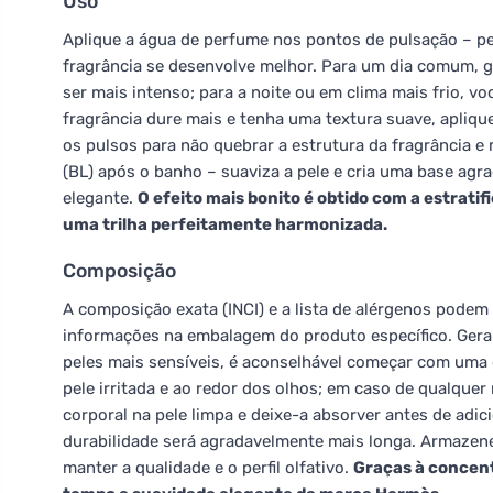
Uso
Aplique a água de perfume nos pontos de pulsação – pe
fragrância se desenvolve melhor. Para um dia comum, g
ser mais intenso; para a noite ou em clima mais frio, v
fragrância dure mais e tenha uma textura suave, aplique
os pulsos para não quebrar a estrutura da fragrância 
(BL) após o banho – suaviza a pele e cria uma base agr
elegante.
O efeito mais bonito é obtido com a estrati
uma trilha perfeitamente harmonizada.
Composição
A composição exata (INCI) e a lista de alérgenos podem 
informações na embalagem do produto específico. Gera
peles mais sensíveis, é aconselhável começar com uma q
pele irritada e ao redor dos olhos; em caso de qualquer
corporal na pele limpa e deixe-a absorver antes de adic
durabilidade será agradavelmente mais longa. Armazene 
manter a qualidade e o perfil olfativo.
Graças à concen