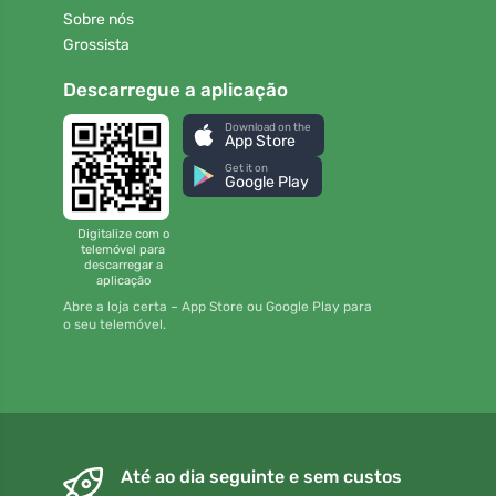
Sobre nós
Grossista
Descarregue a aplicação
Download on the
App Store
Get it on
Google Play
Digitalize com o
telemóvel para
descarregar a
aplicação
Abre a loja certa – App Store ou Google Play para
o seu telemóvel.
Até ao dia seguinte e sem custos