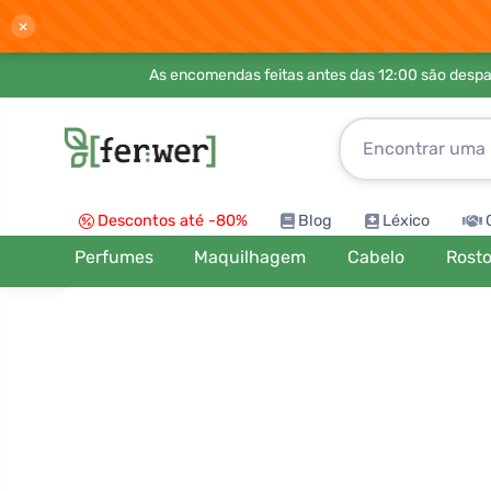
×
As encomendas feitas antes das 12:00 são desp
Descontos até -80%
Blog
Léxico
Perfumes
Maquilhagem
Cabelo
Rost