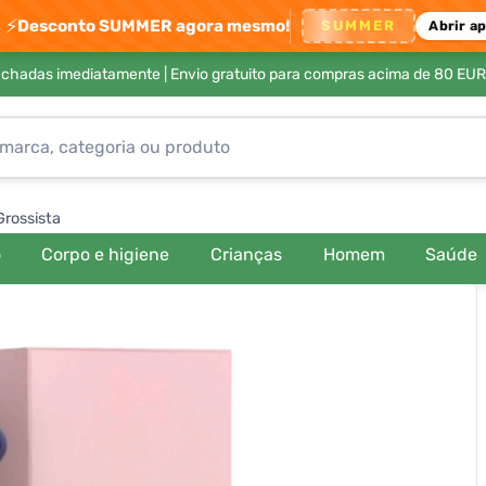
⚡
Desconto SUMMER agora mesmo!
SUMMER
Abrir a
achadas imediatamente |
Envio gratuito para compras acima de 80 EUR
Grossista
o
Corpo e higiene
Crianças
Homem
Saúde