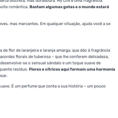
arca discreta, mas duradoura. My Life é uma fragrância
noite romântica.
Bastam algumas gotas e o mundo estará
eves, mas marcantes. Em qualquer situação, ajuda você a se
de flor de laranjeira e laranja amarga, que dão à fragrância
acordes florais de tuberosa – que lhe conferem delicadeza,
 desenvolve-se o sensual sândalo e um toque suave de
quente resíduo.
Flores e cítricos aqui formam uma harmonia
sar.
suave. É um perfume que conta a sua história – um pouco