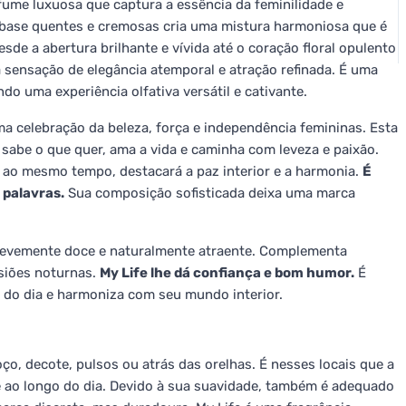
ume luxuosa que captura a essência da feminilidade e
 de base quentes e cremosas cria uma mistura harmoniosa que é
sde a abertura brilhante e vívida até o coração floral opulento
a sensação de elegância atemporal e atração refinada. É uma
do uma experiência olfativa versátil e cativante.
a celebração da beleza, força e independência femininas. Esta
sabe o que quer, ama a vida e caminha com leveza e paixão.
, ao mesmo tempo, destacará a paz interior e a harmonia.
É
 palavras.
Sua composição sofisticada deixa uma marca
, levemente doce e naturalmente atraente. Complementa
asiões noturnas.
My Life lhe dá confiança e bom humor.
É
 do dia e harmoniza com seu mundo interior.
o, decote, pulsos ou atrás das orelhas. É nesses locais que a
 ao longo do dia. Devido à sua suavidade, também é adequado