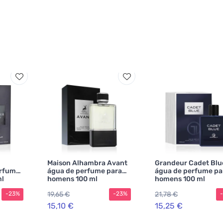
Maison Alhambra Avant
Grandeur Cadet Blu
arfum
água de perfume para
água de perfume pa
ml
homens 100 ml
homens 100 ml
19,65 €
21,78 €
-23%
-23%
15,10 €
15,25 €