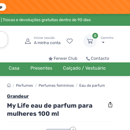
pp
| Trocas e devoluções gratuitas dentro de 90 dias
0
Iniciar sessão
Carrinho
A minha conta
Ferwer Club
Contacto
Casa
Presentes
Calçado / Vestuário
/
Perfumes
/
Perfumes femininos
/
Eau de parfum
Grandeur
My Life eau de parfum para
mulheres 100 ml