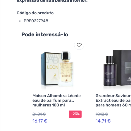
expressão de sua beleza interior.
Código do produto
PRF0227948
Pode interessá-lo
Maison Alhambra Léonie
Grandeur Saviour
eau de parfum para
Extract eau de p
mulheres 100 ml
para homens 60 
21,01 €
19,12 €
-23%
16,17 €
14,71 €