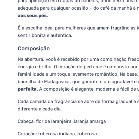
para aplicação em roupas ou cabelos, onde deixa uma m
adequada para qualquer ocasião – do café da manhã à 
aos seus pés.
É a escolha ideal para mulheres que amam fragrâncias l
sentir bonita e autêntica.
Composição
Na abertura, você é recebido por uma combinação fresca 
energia e brilho. O coração do perfume é composto por 
feminilidade e um toque levemente romântico. Na base,
baunilha de Madagascar, que garantem um agradável e 
perfeita.
A composição é elegante, moderna e fácil de u
Cada camada da fragrância se abre de forma gradual e 
diferente a cada dia.
Cabeça: flor de laranjeira, laranja amarga
Coração: tuberosa indiana, tuberosa