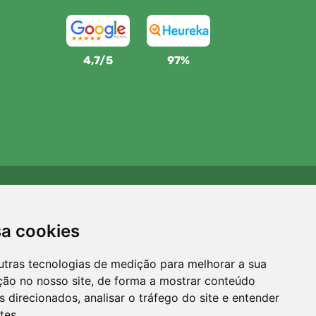
4,7/5
97%
Apoiamos a Trees.org
Para cada encomenda plantamos uma árvore! Leia mais
sa cookies
Sobre nós
.
utras tecnologias de medição para melhorar a sua
ção no nosso site, de forma a mostrar conteúdo
 direcionados, analisar o tráfego do site e entender
tes.