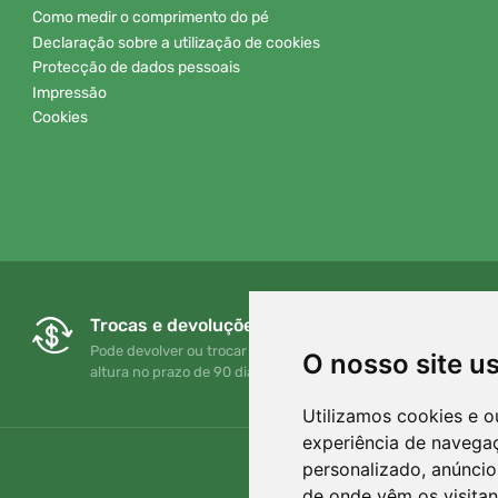
Como medir o comprimento do pé
Declaração sobre a utilização de cookies
Protecção de dados pessoais
Impressão
Cookies
Trocas e devoluções gratuitas
Pode devolver ou trocar a sua encomenda em qualquer
O nosso site u
altura no prazo de 90 dias
Utilizamos cookies e o
experiência de navega
personalizado, anúncios
de onde vêm os visitan