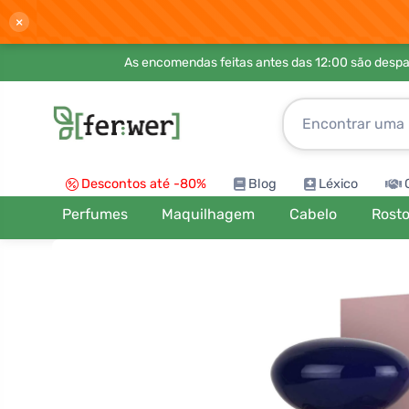
×
As encomendas feitas antes das 12:00 são desp
Descontos até -80%
Blog
Léxico
Perfumes
Maquilhagem
Cabelo
Rost