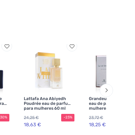
e
Lattafa Ana Abiyedh
Grandeur La Vie Fem
ra
Poudrée eau de parfum
eau de parfum para
para mulheres 60 ml
mulheres 100 ml
24,25 €
23,72 €
-30%
-23%
-2
18,63 €
18,25 €