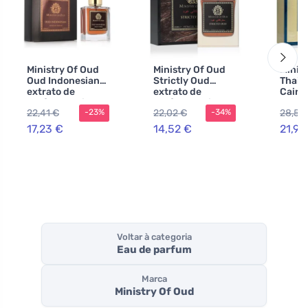
Ministry Of Oud
Ministry Of Oud
Minis
Oud Indonesian
Strictly Oud
Thail
extrato de
extrato de
Cairo 
perfume unissex
perfume unissex
perfu
22,41 €
22,02 €
28,56
-23%
-34%
100 ml
100 m
17,23 €
14,52 €
21,97
Voltar à categoria
Eau de parfum
Marca
Ministry Of Oud