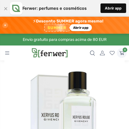
×
Ferwer: perfumes e cosméticos
Abrir app
⚡
Desconto SUMMER agora mesmo!
×
SUMMER
Abrir app
Envio gratuito para compras acima de 80 EUR
0