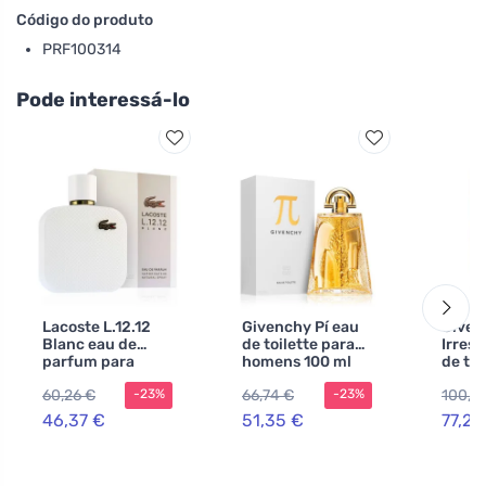
Código do produto
PRF100314
Pode interessá-lo
Lacoste L.12.12
Givenchy Pí eau
Given
Blanc eau de
de toilette para
Irresi
parfum para
homens 100 ml
de toi
homens 100 ml
mulhe
60,26 €
66,74 €
100,4
-23%
-23%
46,37 €
51,35 €
77,25