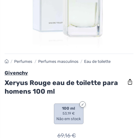
/
Perfumes
/
Perfumes masculinos
/
Eau de toilette
Givenchy
Xeryus Rouge eau de toilette para
homens 100 ml
100 ml
53,19 €
Não em stock
69,16
€