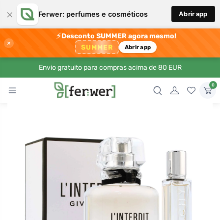
×
Ferwer: perfumes e cosméticos
Abrir app
⚡
Desconto SUMMER agora mesmo!
×
SUMMER
Abrir app
Envio gratuito para compras acima de 80 EUR
0