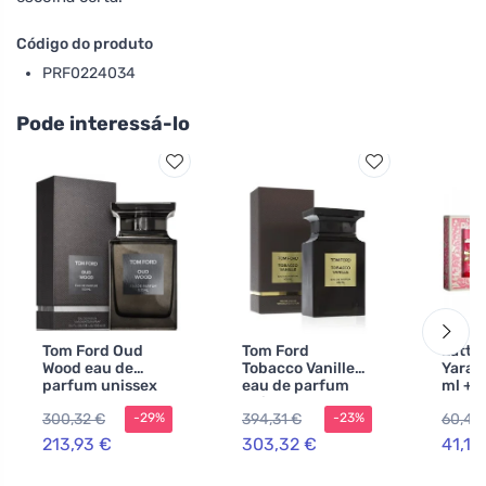
Código do produto
PRF0224034
Pode interessá-lo
Tom Ford Oud
Tom Ford
Latta
Wood eau de
Tobacco Vanille
Yara 
parfum unissex
eau de parfum
ml + 
100 ml
unissex 100 ml
Candy
300,32 €
394,31 €
60,40
-29%
-23%
EDP Y
ml + 
213,93 €
303,32 €
41,14
Tous 