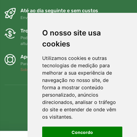
Até ao dia seguinte e sem custos
Envio gratuito para encomendas superiores a 80 EUR
Trocas e devoluções gratuitas
O nosso site usa
Pode devolver ou trocar a sua encomenda em qualquer
cookies
altura no prazo de 90 dias
Apoiamos a Trees.org
Utilizamos cookies e outras
Para cada encomenda plantamos uma árvore! Leia mais
tecnologias de medição para
Sobre nós
.
melhorar a sua experiência de
navegação no nosso site, de
forma a mostrar conteúdo
personalizado, anúncios
direcionados, analisar o tráfego
do site e entender de onde vêm
os visitantes.
Concordo