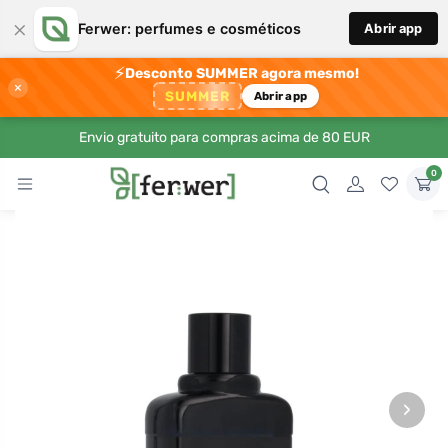
×
Ferwer: perfumes e cosméticos
Abrir app
⚡
Desconto SUMMER agora mesmo!
×
SUMMER
Abrir app
Envio gratuito para compras acima de 80 EUR
0
›