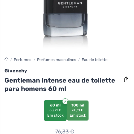
/
Perfumes
/
Perfumes masculinos
/
Eau de toilette
Givenchy
Gentleman Intense eau de toilette
para homens 60 ml
60 ml
100 ml
58,71 €
60,11 €
Em stock
Em stock
76,33
€