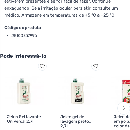
estiverem presentes e se for fácil de fazer. Continue
enxaguando. Se a irritação ocular persistir, consulte um
médico. Armazene em temperaturas de +5 °C a +25 °C.
Código do produto
JE100257996
Pode interessá-lo
Jelen Gel lavante
Jelen gel de
Jelen d
Universal 2,7l
lavagem preto
em pó p
2,7 l
colorida