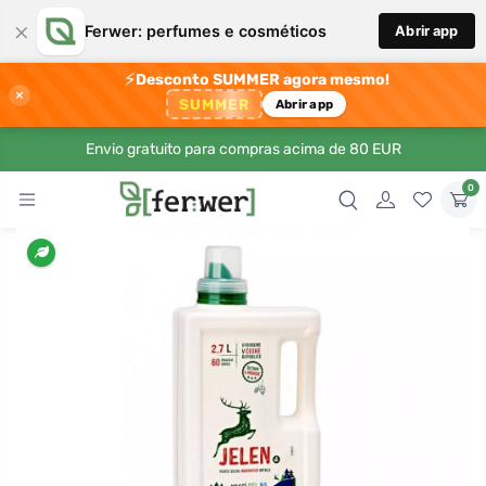
×
Ferwer: perfumes e cosméticos
Abrir app
⚡
Desconto SUMMER agora mesmo!
×
SUMMER
Abrir app
Envio gratuito para compras acima de 80 EUR
0