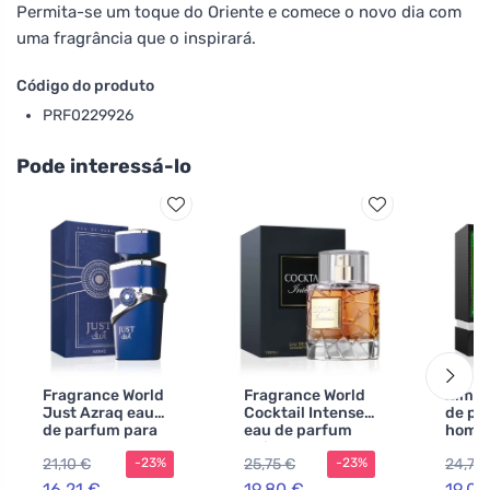
Permita-se um toque do Oriente e comece o novo dia com
uma fragrância que o inspirará.
Código do produto
PRF0229926
Pode interessá-lo
Fragrance World
Fragrance World
Zimay
Just Azraq eau
Cocktail Intense
de pa
de parfum para
eau de parfum
homen
homens 100 ml
unissex 100 ml
21,10 €
25,75 €
24,78
-23%
-23%
16,21 €
19,80 €
19,07