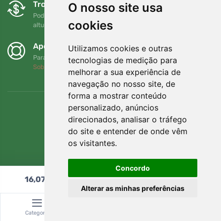
Trocas e devoluções gratuitas
O nosso site usa
Pode devolver ou trocar a sua encomenda em qualquer
cookies
altura no prazo de 90 dias
Apoiamos a Trees.org
Utilizamos cookies e outras
Para cada encomenda plantamos uma árvore! Leia mais
tecnologias de medição para
Sobre nós
.
melhorar a sua experiência de
navegação no nosso site, de
forma a mostrar conteúdo
personalizado, anúncios
direcionados, analisar o tráfego
do site e entender de onde vêm
os visitantes.
Concordo
16,07
€
Adicionar ao carrinho
Alterar as minhas preferências
© Topshelf s.r.o. Todos os direitos reservados.
Categoria
Pesquisar
Carrinho