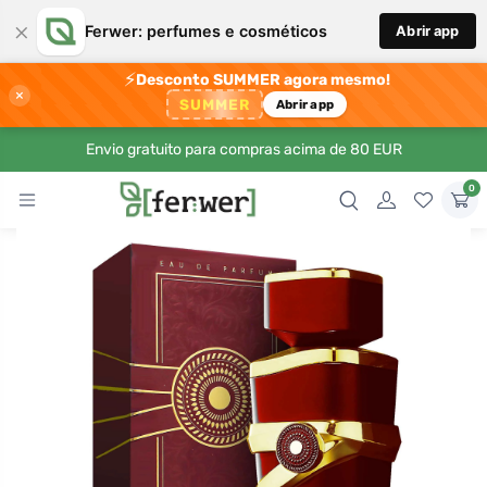
×
Ferwer: perfumes e cosméticos
Abrir app
⚡
Desconto SUMMER agora mesmo!
×
SUMMER
Abrir app
Envio gratuito para compras acima de 80 EUR
0