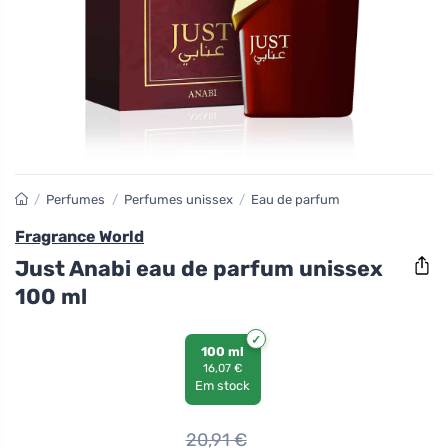
/
Perfumes
/
Perfumes unissex
/
Eau de parfum
Fragrance World
Just Anabi eau de parfum unissex
100 ml
100 ml
16,07 €
Em stock
20,91
€