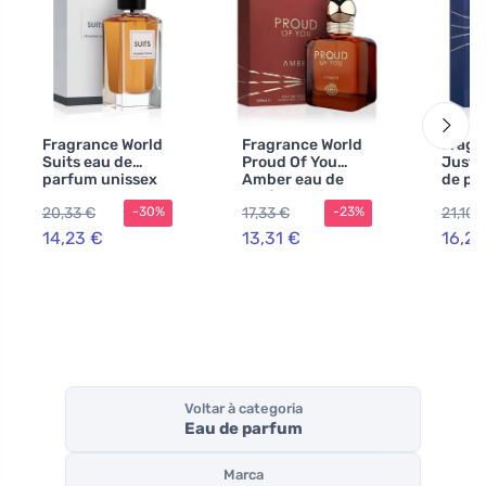
Fragrance World
Fragrance World
Fragr
Suits eau de
Proud Of You
Just 
parfum unissex
Amber eau de
de pa
100 ml
parfum unissex
homen
20,33 €
17,33 €
21,10 
-30%
-23%
100 ml
14,23 €
13,31 €
16,21
Voltar à categoria
Eau de parfum
Marca