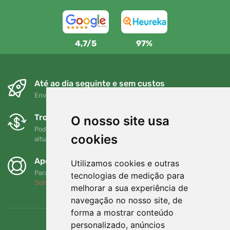
4,7/5
97%
Até ao dia seguinte e sem custos
Envio gratuito para encomendas superiores a 80 EUR
Trocas e devoluções gratuitas
O nosso site usa
Pode devolver ou trocar a sua encomenda em qualquer
cookies
altura no prazo de 90 dias
Apoiamos a Trees.org
Utilizamos cookies e outras
Para cada encomenda plantamos uma árvore! Leia mais
tecnologias de medição para
Sobre nós
.
melhorar a sua experiência de
navegação no nosso site, de
forma a mostrar conteúdo
personalizado, anúncios