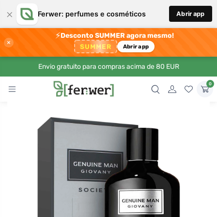
×
Ferwer: perfumes e cosméticos
Abrir app
⚡
Desconto SUMMER agora mesmo!
×
SUMMER
Abrir app
Envio gratuito para compras acima de 80 EUR
0