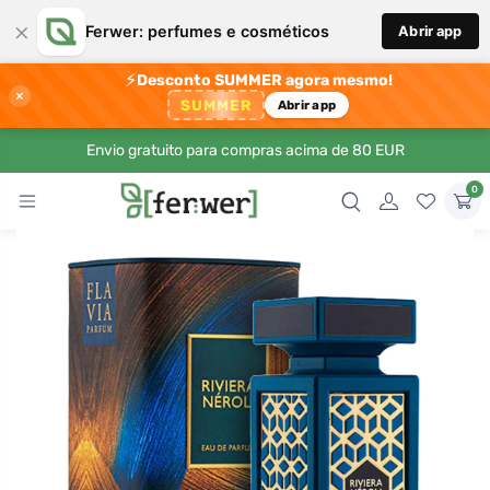
×
Ferwer: perfumes e cosméticos
Abrir app
⚡
Desconto SUMMER agora mesmo!
×
SUMMER
Abrir app
Envio gratuito para compras acima de 80 EUR
0