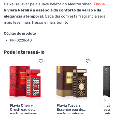
Deixe-se levar pela suave beleza do Mediterrâneo.
Flavia
Riviera Néroli é a essência do conforto do verão e da
elegância atemporal.
Cada dia com esta fragrância será
mais leve, mais fresco e mais bonito.
Código do produto
PRF0228640
Pode interessá-lo
Flavia Cherry
Flavia Tuscan
Flavia
Crush eau de
Essence eau de
eau d
parfum unissex
parfum unissex
uniss