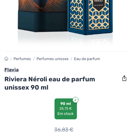
/
Perfumes
/
Perfumes unissex
/
Eau de parfum
Flavia
Riviera Néroli eau de parfum
unissex 90 ml
90 ml
25,75 €
Em stock
36,83
€