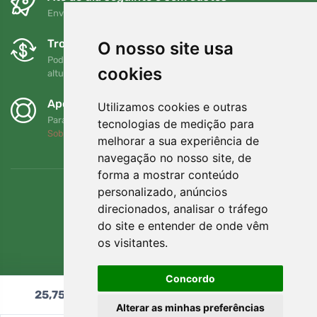
Envio gratuito para encomendas superiores a 80 EUR
Trocas e devoluções gratuitas
O nosso site usa
Pode devolver ou trocar a sua encomenda em qualquer
cookies
altura no prazo de 90 dias
Apoiamos a Trees.org
Utilizamos cookies e outras
Para cada encomenda plantamos uma árvore! Leia mais
tecnologias de medição para
Sobre nós
.
melhorar a sua experiência de
navegação no nosso site, de
forma a mostrar conteúdo
personalizado, anúncios
direcionados, analisar o tráfego
do site e entender de onde vêm
os visitantes.
Concordo
25,75
€
Adicionar ao carrinho
Alterar as minhas preferências