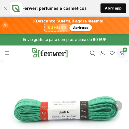
×
Ferwer: perfumes e cosméticos
Abrir app
⚡
Desconto SUMMER agora mesmo!
×
SUMMER
Abrir app
Envio gratuito para compras acima de 80 EUR
0
›