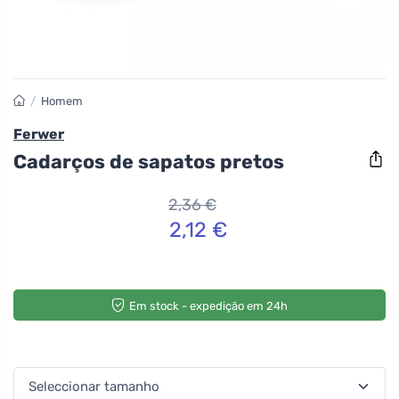
/
Homem
Ferwer
Cadarços de sapatos pretos
2,36 €
2,12 €
Em stock - expedição em 24h