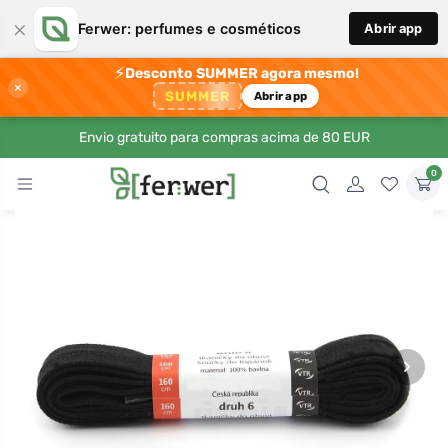
×
Ferwer: perfumes e cosméticos
Abrir app
⚡
Desconto SUMMER agora mesmo!
×
SUMMER
Abrir app
Envio gratuito para compras acima de 80 EUR
0
›