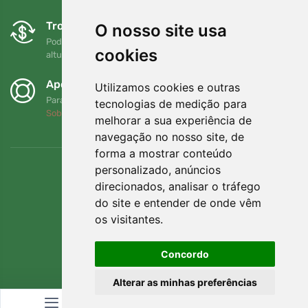
Trocas e devoluções gratuitas
O nosso site usa
Pode devolver ou trocar a sua encomenda em qualquer
cookies
altura no prazo de 90 dias
Apoiamos a Trees.org
Utilizamos cookies e outras
Para cada encomenda plantamos uma árvore! Leia mais
tecnologias de medição para
Sobre nós
.
melhorar a sua experiência de
navegação no nosso site, de
forma a mostrar conteúdo
personalizado, anúncios
direcionados, analisar o tráfego
do site e entender de onde vêm
os visitantes.
Concordo
Alterar as minhas preferências