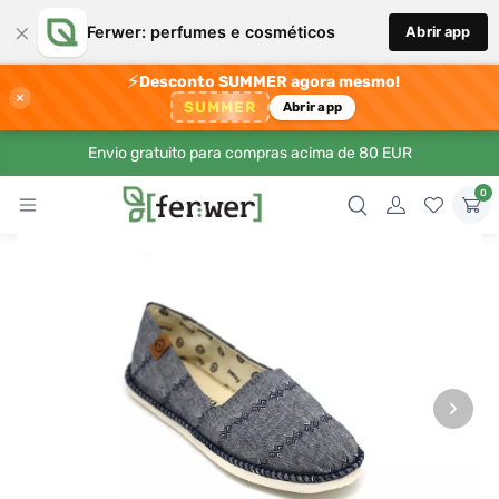
×
Ferwer: perfumes e cosméticos
Abrir app
⚡
Desconto SUMMER agora mesmo!
×
SUMMER
Abrir app
Envio gratuito para compras acima de 80 EUR
0
›