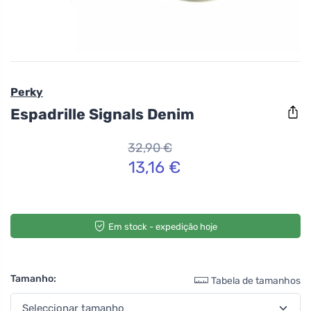
Perky
Espadrille Signals Denim
32,90 €
13,16 €
Em stock - expedição hoje
Tamanho:
Tabela de tamanhos