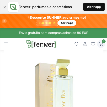
×
Ferwer: perfumes e cosméticos
Abrir app
⚡
Desconto SUMMER agora mesmo!
×
SUMMER
Abrir app
Envio gratuito para compras acima de 80 EUR
0