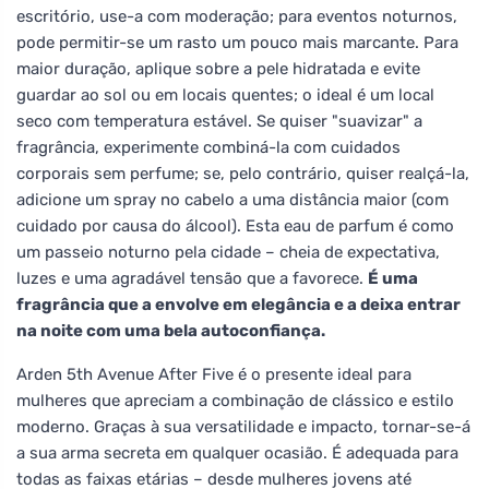
escritório, use-a com moderação; para eventos noturnos,
pode permitir-se um rasto um pouco mais marcante. Para
maior duração, aplique sobre a pele hidratada e evite
guardar ao sol ou em locais quentes; o ideal é um local
seco com temperatura estável. Se quiser "suavizar" a
fragrância, experimente combiná-la com cuidados
corporais sem perfume; se, pelo contrário, quiser realçá-la,
adicione um spray no cabelo a uma distância maior (com
cuidado por causa do álcool). Esta eau de parfum é como
um passeio noturno pela cidade – cheia de expectativa,
luzes e uma agradável tensão que a favorece.
É uma
fragrância que a envolve em elegância e a deixa entrar
na noite com uma bela autoconfiança.
Arden 5th Avenue After Five é o presente ideal para
mulheres que apreciam a combinação de clássico e estilo
moderno. Graças à sua versatilidade e impacto, tornar-se-á
a sua arma secreta em qualquer ocasião. É adequada para
todas as faixas etárias – desde mulheres jovens até