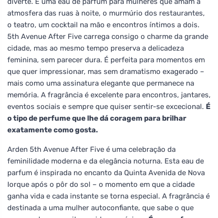
diverte. É uma eau de parfum para mulheres que amam a
atmosfera das ruas à noite, o murmúrio dos restaurantes,
o teatro, um cocktail na mão e encontros íntimos a dois.
5th Avenue After Five carrega consigo o charme da grande
cidade, mas ao mesmo tempo preserva a delicadeza
feminina, sem parecer dura. É perfeita para momentos em
que quer impressionar, mas sem dramatismo exagerado –
mais como uma assinatura elegante que permanece na
memória. A fragrância é excelente para encontros, jantares,
eventos sociais e sempre que quiser sentir-se excecional.
É
o tipo de perfume que lhe dá coragem para brilhar
exatamente como gosta.
Arden 5th Avenue After Five é uma celebração da
feminilidade moderna e da elegância noturna. Esta eau de
parfum é inspirada no encanto da Quinta Avenida de Nova
Iorque após o pôr do sol – o momento em que a cidade
ganha vida e cada instante se torna especial. A fragrância é
destinada a uma mulher autoconfiante, que sabe o que