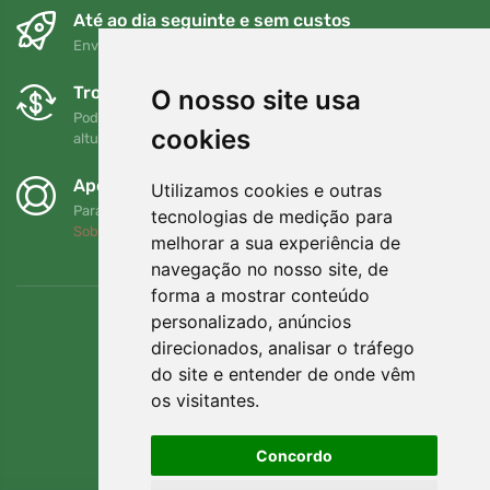
Até ao dia seguinte e sem custos
Envio gratuito para encomendas superiores a 80 EUR
Trocas e devoluções gratuitas
O nosso site usa
Pode devolver ou trocar a sua encomenda em qualquer
cookies
altura no prazo de 90 dias
Apoiamos a Trees.org
Utilizamos cookies e outras
Para cada encomenda plantamos uma árvore! Leia mais
tecnologias de medição para
Sobre nós
.
melhorar a sua experiência de
navegação no nosso site, de
forma a mostrar conteúdo
personalizado, anúncios
direcionados, analisar o tráfego
do site e entender de onde vêm
os visitantes.
Concordo