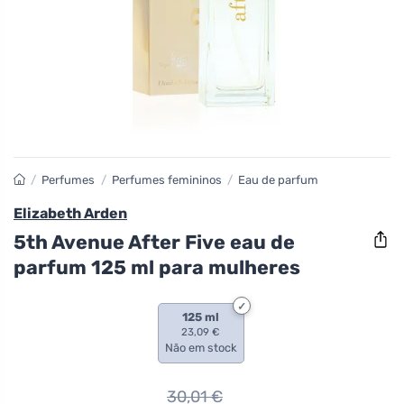
/
Perfumes
/
Perfumes femininos
/
Eau de parfum
Elizabeth Arden
5th Avenue After Five eau de
parfum 125 ml para mulheres
125 ml
23,09 €
Não em stock
30,01
€