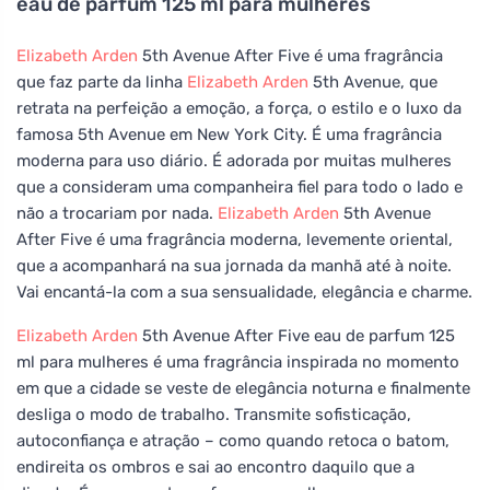
eau de parfum 125 ml para mulheres
Elizabeth Arden
5th Avenue After Five é uma fragrância
que faz parte da linha
Elizabeth Arden
5th Avenue, que
retrata na perfeição a emoção, a força, o estilo e o luxo da
famosa 5th Avenue em New York City. É uma fragrância
moderna para uso diário. É adorada por muitas mulheres
que a consideram uma companheira fiel para todo o lado e
não a trocariam por nada.
Elizabeth Arden
5th Avenue
After Five é uma fragrância moderna, levemente oriental,
que a acompanhará na sua jornada da manhã até à noite.
Vai encantá-la com a sua sensualidade, elegância e charme.
Elizabeth Arden
5th Avenue After Five eau de parfum 125
ml para mulheres é uma fragrância inspirada no momento
em que a cidade se veste de elegância noturna e finalmente
desliga o modo de trabalho. Transmite sofisticação,
autoconfiança e atração – como quando retoca o batom,
endireita os ombros e sai ao encontro daquilo que a