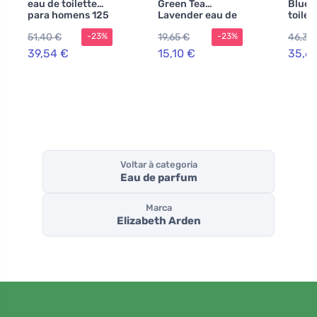
eau de toilette
Green Tea
Blue 
para homens 125
Lavender eau de
toilet
ml
toilette 100 ml
homen
51,40 €
19,65 €
46,37
-23%
-23%
para mulheres
39,54 €
15,10 €
35,6
Voltar à categoria
Eau de parfum
Marca
Elizabeth Arden