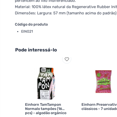
pertencem ao lixo indiferenciado.
Material: 100% látex natural da Regenerative Rubber Initi
Dimensões: Largura: 57 mm (tamanho acima do padrão)
Código do produto
EIN021
Pode interessá-lo
Einhorn TamTampon
Einhorn Preservativ
Normalo tampões (16
clássicos - 7 unidad
pcs) - algodão orgânico