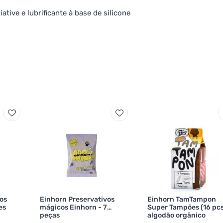
ative e lubrificante à base de silicone
os
Einhorn Preservativos
Einhorn TamTampon
es
mágicos Einhorn - 7
Super Tampões (16 pcs
peças
algodão orgânico