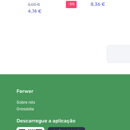
hipoalergénico
8,36 €
5,00 €
-5%
4,74 €
Ferwer
Sobre nós
Grossista
Descarregue a aplicação