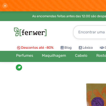
×
As encomendas feitas antes das 12:00 são desp
Descontos até -80%
Blog
Léxico
Perfumes
Maquilhagem
Cabelo
Rost