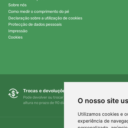
Sobre nós
Como medir o comprimento do pé
Declaração sobre a utilização de cookies
Protecção de dados pessoais
Impressão
Cookies
Trocas e devoluções gratuitas
Pode devolver ou trocar a sua encomenda em qualquer
O nosso site u
altura no prazo de 90 dias
Utilizamos cookies e o
experiência de navega
personalizado, anúncios