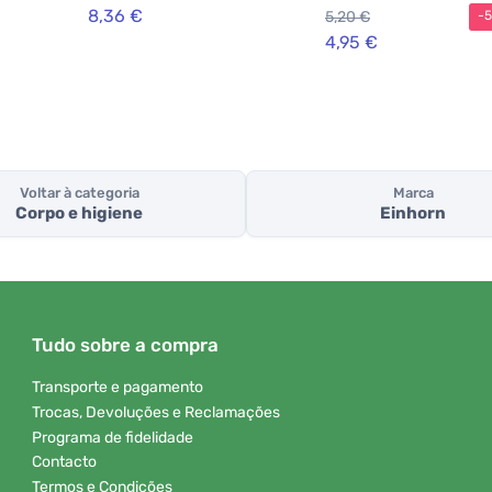
hipoalergénico
8,36 €
5,20 €
-
4,95 €
Voltar à categoria
Marca
Corpo e higiene
Einhorn
Tudo sobre a compra
Transporte e pagamento
Trocas, Devoluções e Reclamações
Programa de fidelidade
Contacto
Termos e Condições