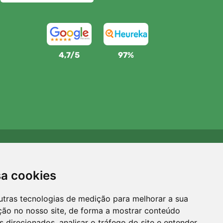
4,7/5
97%
Apoiamos a Trees.org
Para cada encomenda plantamos uma árvore! Leia mais
sa cookies
Sobre nós
.
utras tecnologias de medição para melhorar a sua
ção no nosso site, de forma a mostrar conteúdo
 direcionados, analisar o tráfego do site e entender