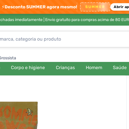
⚡
Desconto SUMMER agora mesmo!
SUMMER
Abrir a
achadas imediatamente |
Envio gratuito para compras acima de 80 EUR
Grossista
o
Corpo e higiene
Crianças
Homem
Saúde