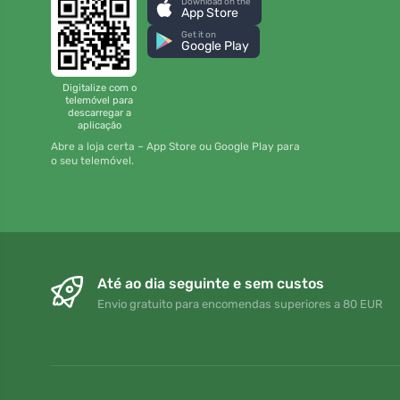
Download on the
App Store
Get it on
Google Play
Digitalize com o
telemóvel para
descarregar a
aplicação
Abre a loja certa – App Store ou Google Play para
o seu telemóvel.
Até ao dia seguinte e sem custos
Envio gratuito para encomendas superiores a 80 EUR