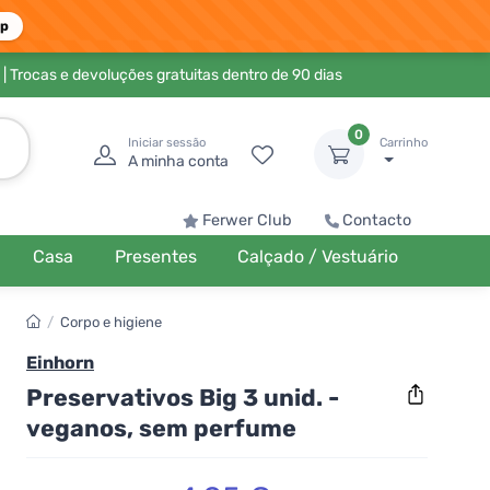
pp
| Trocas e devoluções gratuitas dentro de 90 dias
0
Iniciar sessão
Carrinho
A minha conta
Ferwer Club
Contacto
Casa
Presentes
Calçado / Vestuário
/
Corpo e higiene
Einhorn
Preservativos Big 3 unid. -
veganos, sem perfume