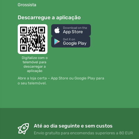
Grossista
Descarregue a aplicação
Download on the
App Store
Get it on
Google Play
Digitalize com o
telemóvel para
descarregar a
aplicação
Abre a loja certa – App Store ou Google Play para
o seu telemóvel.
Até ao dia seguinte e sem custos
Envio gratuito para encomendas superiores a 80 EUR