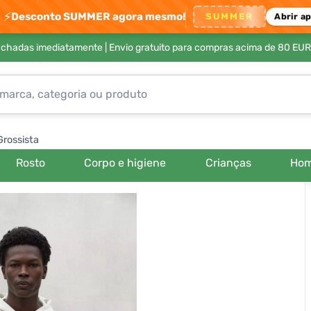
⚡
Desconto SUMMER agora mesmo!
SUMMER
Abrir a
achadas imediatamente |
Envio gratuito para compras acima de 80 EUR
Grossista
Rosto
Corpo e higiene
Crianças
Ho