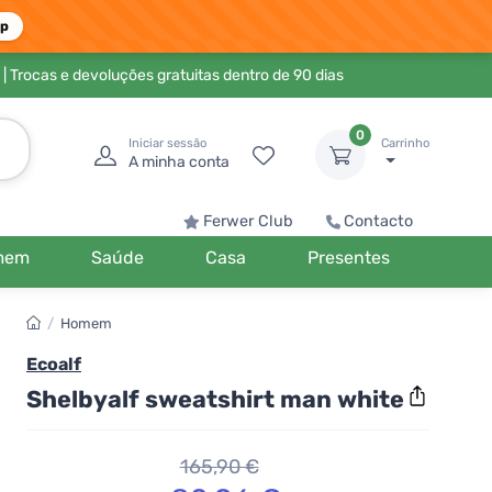
pp
| Trocas e devoluções gratuitas dentro de 90 dias
0
Iniciar sessão
Carrinho
A minha conta
Ferwer Club
Contacto
mem
Saúde
Casa
Presentes
/
Homem
Ecoalf
Shelbyalf sweatshirt man white
165,90 €