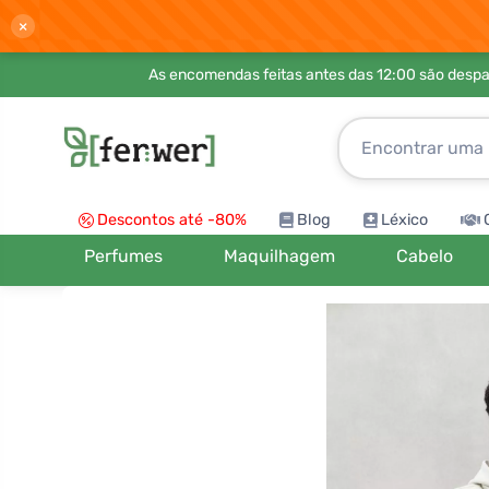
×
As encomendas feitas antes das 12:00 são desp
Descontos até -80%
Blog
Léxico
Perfumes
Maquilhagem
Cabelo