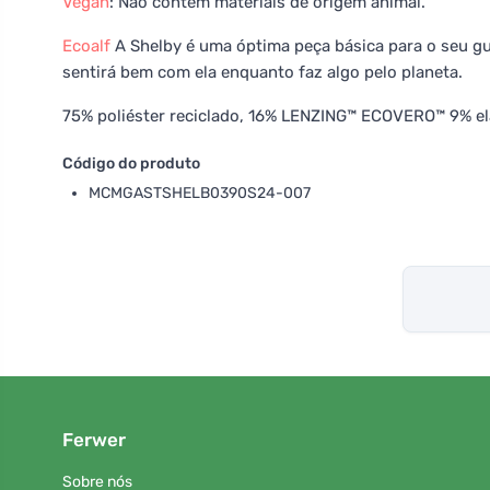
Vegan
: Não contém materiais de origem animal.
Ecoalf
A Shelby é uma óptima peça básica para o seu gu
sentirá bem com ela enquanto faz algo pelo planeta.
75% poliéster reciclado, 16% LENZING™ ECOVERO™ 9% e
Código do produto
MCMGASTSHELB0390S24-007
Ferwer
Sobre nós