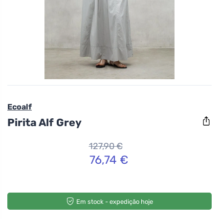
Ecoalf
Pirita Alf Grey
127,90 €
76,74 €
Em stock - expedição hoje