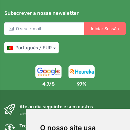
Subscrever a nossa newsletter
Iniciar Sessão
Português / EUR
4,7/5
97%
Até ao dia seguinte e sem custos
Envio gratuito para encomendas superiores a 80 EUR
Trocas e devoluções gratuitas
O nosso site usa