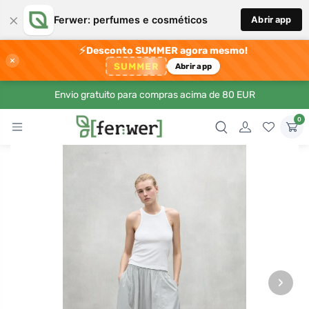
×
Ferwer: perfumes e cosméticos
Abrir app
⚡
Desconto SUMMER agora mesmo!
×
SUMMER
Abrir app
Envio gratuito para compras acima de 80 EUR
0
›