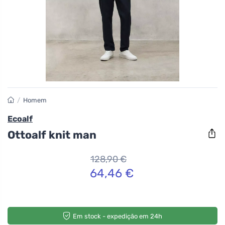
/
Homem
Ecoalf
Ottoalf knit man
128,90 €
64,46 €
Em stock - expedição em 24h