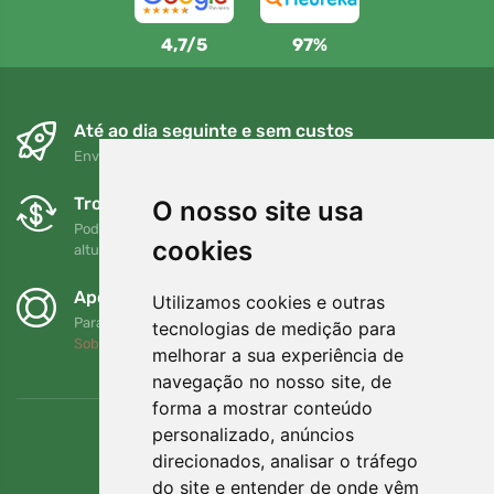
4,7/5
97%
Até ao dia seguinte e sem custos
Envio gratuito para encomendas superiores a 80 EUR
Trocas e devoluções gratuitas
O nosso site usa
Pode devolver ou trocar a sua encomenda em qualquer
cookies
altura no prazo de 90 dias
Apoiamos a Trees.org
Utilizamos cookies e outras
Para cada encomenda plantamos uma árvore! Leia mais
tecnologias de medição para
Sobre nós
.
melhorar a sua experiência de
navegação no nosso site, de
forma a mostrar conteúdo
personalizado, anúncios
direcionados, analisar o tráfego
do site e entender de onde vêm