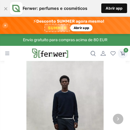
×
Ferwer: perfumes e cosméticos
Abrir app
⚡
Desconto SUMMER agora mesmo!
×
SUMMER
Abrir app
Envio gratuito para compras acima de 80 EUR
0
›