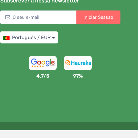
Subscrever a nossa newsletter
Iniciar Sessão
Português / EUR
4,7/5
97%