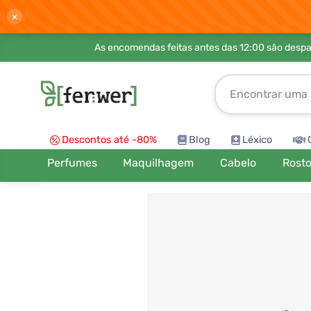
×
As encomendas feitas antes das 12:00 são desp
Descontos até -80%
Blog
Léxico
Perfumes
Maquilhagem
Cabelo
Rost