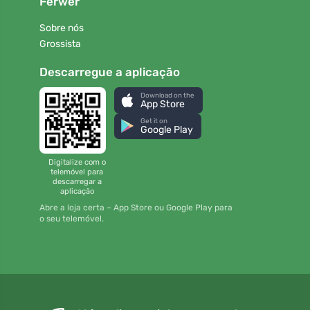
Ferwer
Sobre nós
Grossista
Descarregue a aplicação
Download on the
App Store
Get it on
Google Play
Digitalize com o
telemóvel para
descarregar a
aplicação
Abre a loja certa – App Store ou Google Play para
o seu telemóvel.