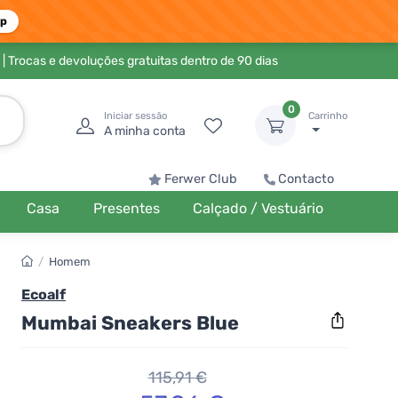
pp
| Trocas e devoluções gratuitas dentro de 90 dias
0
Iniciar sessão
Carrinho
A minha conta
Ferwer Club
Contacto
Casa
Presentes
Calçado / Vestuário
/
Homem
Ecoalf
Mumbai Sneakers Blue
115,91 €