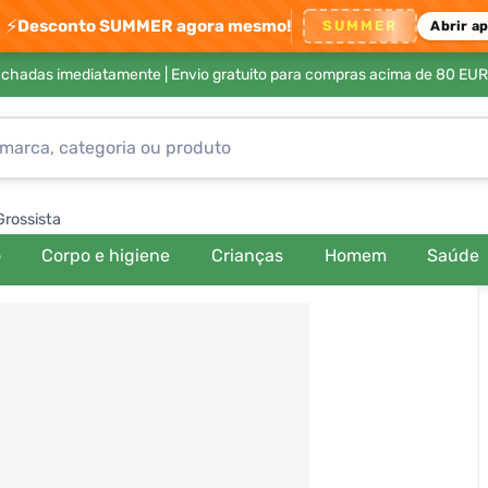
⚡
Desconto SUMMER agora mesmo!
SUMMER
Abrir a
achadas imediatamente |
Envio gratuito para compras acima de 80 EUR
Grossista
o
Corpo e higiene
Crianças
Homem
Saúde