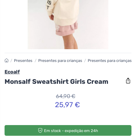
/
Presentes
/
Presentes para crianças
/
Presentes para crianças m
Ecoalf
Monsalf Sweatshirt Girls Cream
64,90 €
25,97 €
Em stock - expedição em 24h