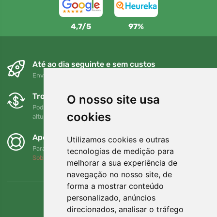
4,7/5
97%
Até ao dia seguinte e sem custos
Envio gratuito para encomendas superiores a 80 EUR
Trocas e devoluções gratuitas
O nosso site usa
Pode devolver ou trocar a sua encomenda em qualquer
cookies
altura no prazo de 90 dias
Apoiamos a Trees.org
Utilizamos cookies e outras
Para cada encomenda plantamos uma árvore! Leia mais
tecnologias de medição para
Sobre nós
.
melhorar a sua experiência de
navegação no nosso site, de
forma a mostrar conteúdo
personalizado, anúncios
direcionados, analisar o tráfego