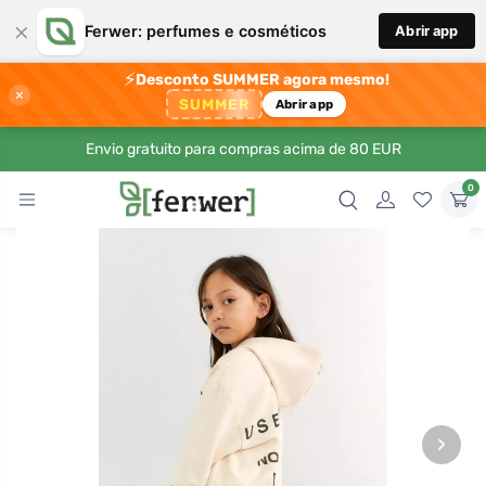
×
Ferwer: perfumes e cosméticos
Abrir app
⚡
Desconto SUMMER agora mesmo!
×
SUMMER
Abrir app
Envio gratuito para compras acima de 80 EUR
0
›