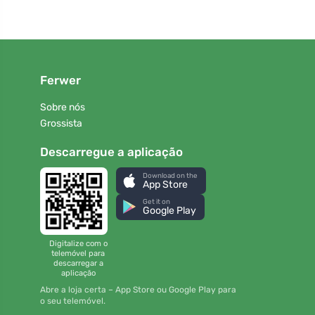
Ferwer
Sobre nós
Grossista
Descarregue a aplicação
Download on the
App Store
Get it on
Google Play
Digitalize com o
telemóvel para
descarregar a
aplicação
Abre a loja certa – App Store ou Google Play para
o seu telemóvel.