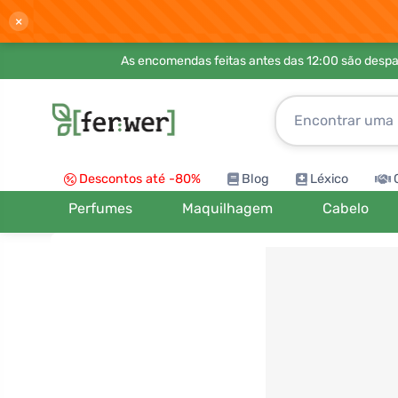
×
As encomendas feitas antes das 12:00 são desp
Descontos até -80%
Blog
Léxico
Perfumes
Maquilhagem
Cabelo