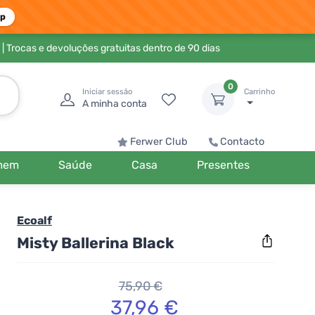
pp
| Trocas e devoluções gratuitas dentro de 90 dias
0
Iniciar sessão
Carrinho
A minha conta
Ferwer Club
Contacto
mem
Saúde
Casa
Presentes
Ecoalf
Misty Ballerina Black
75,90 €
37,96 €