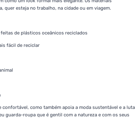
em como um look formal mais elegante. Os materiais
, quer esteja no trabalho, na cidade ou em viagem.
feitas de plásticos oceânicos reciclados
s fácil de reciclar
animal
a
e confortável, como também apoia a moda sustentável e a luta
eu guarda-roupa que é gentil com a natureza e com os seus