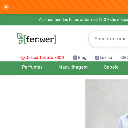
×
As encomendas feitas antes das 12:00 são desp
Descontos até -80%
Blog
Léxico
Perfumes
Maquilhagem
Cabelo