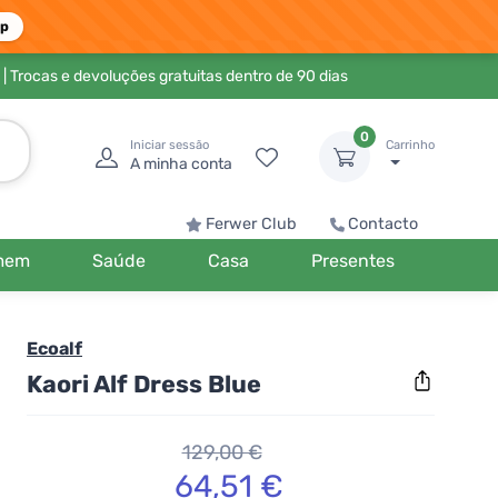
pp
| Trocas e devoluções gratuitas dentro de 90 dias
0
Iniciar sessão
Carrinho
A minha conta
Ferwer Club
Contacto
mem
Saúde
Casa
Presentes
Ecoalf
Kaori Alf Dress Blue
129,00 €
64,51 €