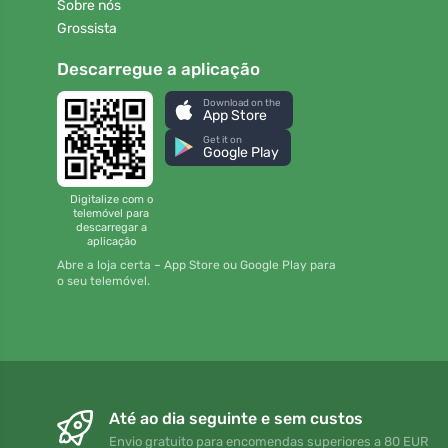
Sobre nós
Grossista
Descarregue a aplicação
Download on the
App Store
Get it on
Google Play
Digitalize com o
telemóvel para
descarregar a
aplicação
Abre a loja certa – App Store ou Google Play para
o seu telemóvel.
Até ao dia seguinte e sem custos
Envio gratuito para encomendas superiores a 80 EUR