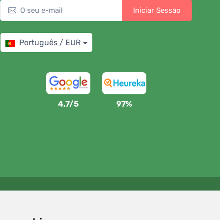
Iniciar Sessão
Português / EUR
4,7/5
97%
Apoiamos a Trees.org
Para cada encomenda plantamos uma árvore! Leia mais