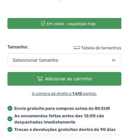
Em stock - expedição hoje
Tamanho:
Tabela de tamanhos
Adicionar ao carrinho
A compra dá direito a
1 612
pontos.
Envio gratuito para compras acima de 80 EUR
As encomendas feitas antes das 12:00 são
despachadas imediatamente
Trocas e devoluções gratuitas dentro de 90 dias