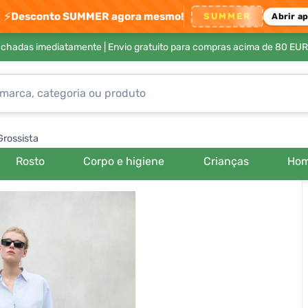
⚡
Desconto SUMMER agora mesmo!
SUMMER
Abrir a
achadas imediatamente |
Envio gratuito para compras acima de 80 EUR
Grossista
Rosto
Corpo e higiene
Crianças
Ho