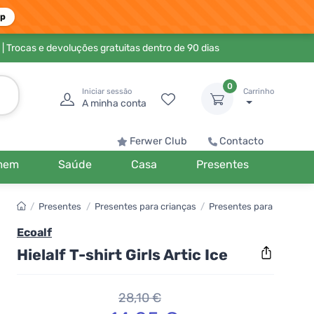
pp
| Trocas e devoluções gratuitas dentro de 90 dias
0
Iniciar sessão
Carrinho
A minha conta
Ferwer Club
Contacto
mem
Saúde
Casa
Presentes
/
Presentes
/
Presentes para crianças
/
Presentes para crianças
Ecoalf
Hielalf T-shirt Girls Artic Ice
28,10 €