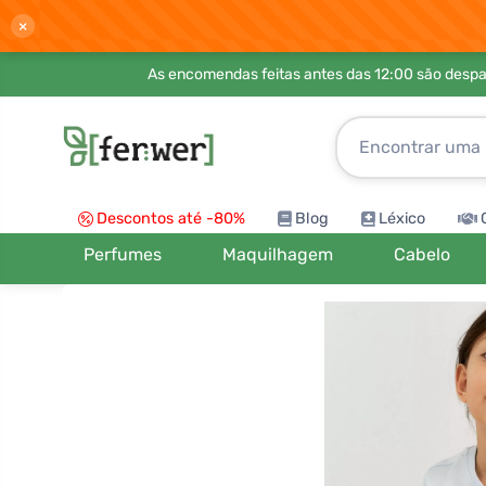
×
As encomendas feitas antes das 12:00 são desp
Descontos até -80%
Blog
Léxico
Perfumes
Maquilhagem
Cabelo