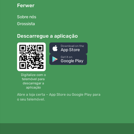
Ferwer
Sobre nós
Grossista
Descarregue a aplicação
Download on the
App Store
Get it on
Google Play
Digitalize com o
telemóvel para
descarregar a
aplicação
Abre a loja certa – App Store ou Google Play para
o seu telemóvel.