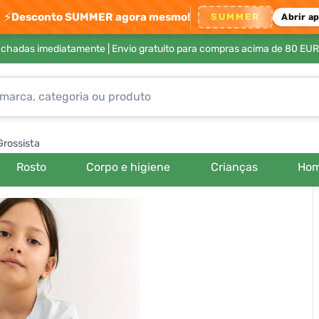
⚡
Desconto SUMMER agora mesmo!
SUMMER
Abrir a
achadas imediatamente |
Envio gratuito para compras acima de 80 EUR
Grossista
Rosto
Corpo e higiene
Crianças
Ho