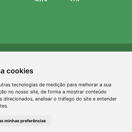
Apoiamos a Trees.org
Para cada encomenda plantamos uma árvore! Leia mais
sa cookies
Sobre nós
.
utras tecnologias de medição para melhorar a sua
ção no nosso site, de forma a mostrar conteúdo
 direcionados, analisar o tráfego do site e entender
tes.
 as minhas preferências