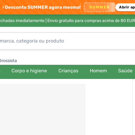
⚡
Desconto SUMMER agora mesmo!
SUMMER
Abrir a
achadas imediatamente |
Envio gratuito para compras acima de 80 EUR
Grossista
o
Corpo e higiene
Crianças
Homem
Saúde