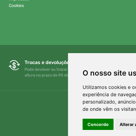
Cookies
Trocas e devoluções gratuitas
Pode devolver ou trocar a sua encomenda em qualquer
O nosso site u
altura no prazo de 90 dias
Utilizamos cookies e o
experiência de navega
personalizado, anúncios
de onde vêm os visitan
Concordo
Alterar