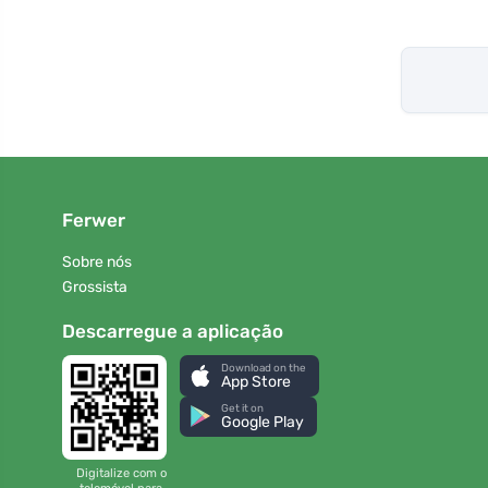
Ferwer
Sobre nós
Grossista
Descarregue a aplicação
Download on the
App Store
Get it on
Google Play
Digitalize com o