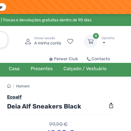
pp
| Trocas e devoluções gratuitas dentro de 90 dias
0
Iniciar sessão
Carrinho
A minha conta
Ferwer Club
Contacto
Casa
Presentes
Calçado / Vestuário
/
Homem
Ecoalf
Deia Alf Sneakers Black
99,90 €