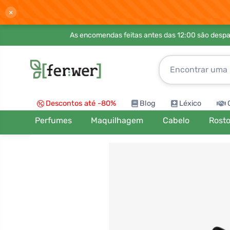
×
As encomendas feitas antes das 12:00 são desp
Descontos até -80%
Blog
Léxico
Perfumes
Maquilhagem
Cabelo
Rost