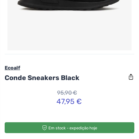
Ecoalf
Conde Sneakers Black
95,90 €
47,95 €
Em stock - expedição hoje