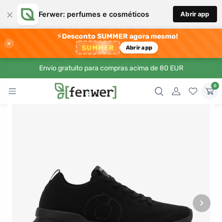
×
Ferwer: perfumes e cosméticos
Abrir app
⚡
Desconto SUMMER agora mesmo!
×
SUMMER
Abrir app
Envio gratuito para compras acima de 80 EUR
0
›