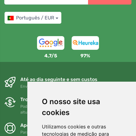
Português / EUR
4,7/5
97%
Até ao dia seguinte e sem custos
Envio gratuito para encomendas superiores a 80 EUR
Trocas e devoluções gratuitas
O nosso site usa
Pode devolver ou trocar a sua encomenda em qualquer
cookies
altura no prazo de 90 dias
Apoiamos a Trees.org
Utilizamos cookies e outras
Para cada encomenda plantamos uma árvore! Leia mais
tecnologias de medição para