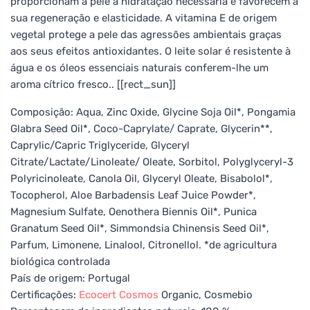
proporcionam à pele a hidratação necessária e favorecem a
sua regeneração e elasticidade. A vitamina E de origem
vegetal protege a pele das agressões ambientais graças
aos seus efeitos antioxidantes. O leite solar é resistente à
água e os óleos essenciais naturais conferem-lhe um
aroma cítrico fresco.. [[rect_sun]]
Composição: Aqua, Zinc Oxide, Glycine Soja Oil*, Pongamia
Glabra Seed Oil*, Coco-Caprylate/ Caprate, Glycerin**,
Caprylic/Capric Triglyceride, Glyceryl
Citrate/Lactate/Linoleate/ Oleate, Sorbitol, Polyglyceryl-3
Polyricinoleate, Canola Oil, Glyceryl Oleate, Bisabolol*,
Tocopherol, Aloe Barbadensis Leaf Juice Powder*,
Magnesium Sulfate, Oenothera Biennis Oil*, Punica
Granatum Seed Oil*, Simmondsia Chinensis Seed Oil*,
Parfum, Limonene, Linalool, Citronellol. *de agricultura
biológica controlada
País de origem: Portugal
Certificações:
Ecocert
Cosmos
Organic, Cosmebio