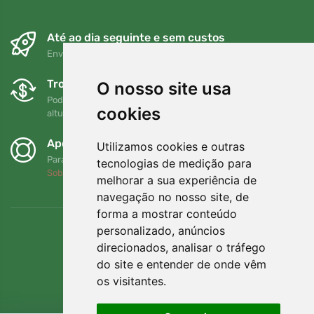
Até ao dia seguinte e sem custos
Envio gratuito para encomendas superiores a 80 EUR
Trocas e devoluções gratuitas
O nosso site usa
Pode devolver ou trocar a sua encomenda em qualquer
cookies
altura no prazo de 90 dias
Apoiamos a Trees.org
Utilizamos cookies e outras
Para cada encomenda plantamos uma árvore! Leia mais
tecnologias de medição para
Sobre nós
.
melhorar a sua experiência de
navegação no nosso site, de
forma a mostrar conteúdo
personalizado, anúncios
direcionados, analisar o tráfego
do site e entender de onde vêm
os visitantes.