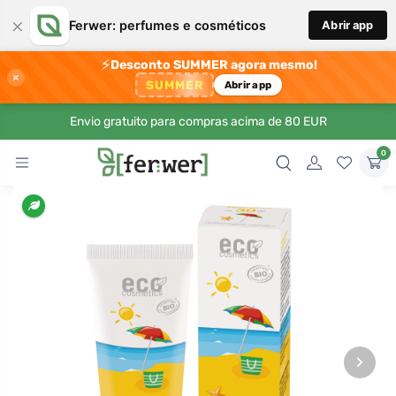
×
Ferwer: perfumes e cosméticos
Abrir app
⚡
Desconto SUMMER agora mesmo!
×
SUMMER
Abrir app
Envio gratuito para compras acima de 80 EUR
0
›