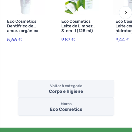
Eco Cosmetics
Eco Cosmetics
Eco Cos
Dentífrico de
Leite de Limpeza
Leite co
amora orgânica
3-em-1 (125 ml) -
hidrata
(75 ml) - sem
remove até a
(200 ml
5,66 €
9,87 €
9,44 €
flúor
maquilhagem à
folha de
prova de água
romã
Voltar à categoria
Corpo e higiene
Marca
Eco Cosmetics