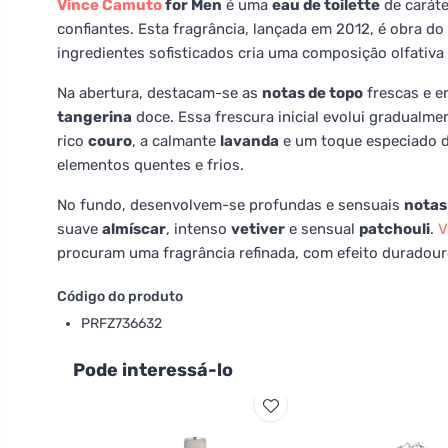
Vince Camuto
for Men
é uma
eau de toilette
de carát
confiantes. Esta fragrância, lançada em 2012, é obra 
ingredientes sofisticados cria uma composição olfativ
Na abertura, destacam-se as
notas de topo
frescas e e
tangerina
doce. Essa frescura inicial evolui gradualm
rico
couro
, a calmante
lavanda
e um toque especiado 
elementos quentes e frios.
No fundo, desenvolvem-se profundas e sensuais
notas
suave
almíscar
, intenso
vetiver
e sensual
patchouli
.
V
procuram uma fragrância refinada, com efeito duradouro
Código do produto
PRFZ736632
Pode interessá-lo