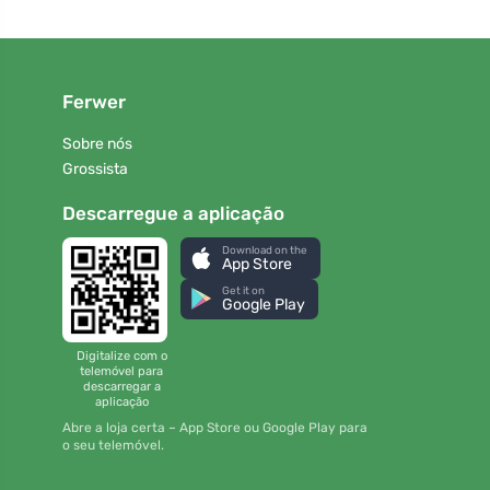
Ferwer
Sobre nós
Grossista
Descarregue a aplicação
Download on the
App Store
Get it on
Google Play
Digitalize com o
telemóvel para
descarregar a
aplicação
Abre a loja certa – App Store ou Google Play para
o seu telemóvel.