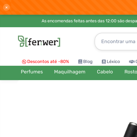
×
As encomendas feitas antes das 12:00 são desp
Descontos até -80%
Blog
Léxico
Perfumes
Maquilhagem
Cabelo
Rost