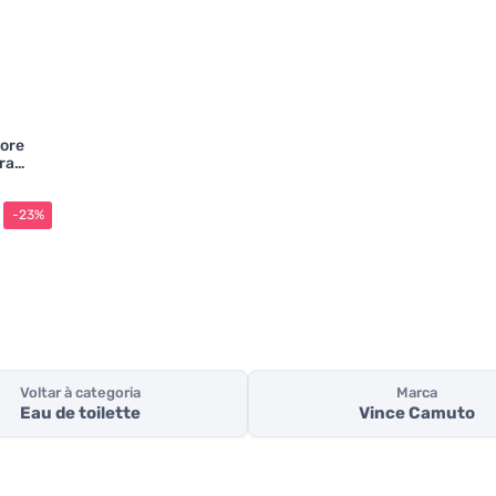
ore
ra
-23%
Voltar à categoria
Marca
Eau de toilette
Vince Camuto