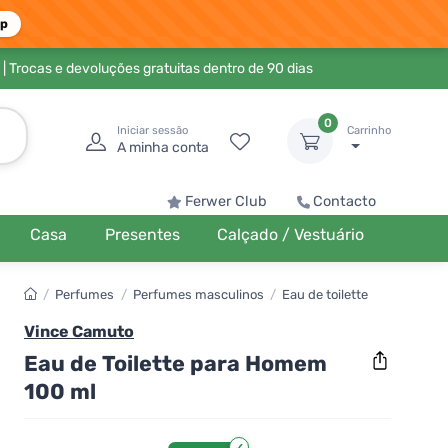
pp
| Trocas e devoluções gratuitas dentro de 90 dias
0
Iniciar sessão
Carrinho
A minha conta
Ferwer Club
Contacto
Casa
Presentes
Calçado / Vestuário
/
Perfumes
/
Perfumes masculinos
/
Eau de toilette
Vince Camuto
Eau de Toilette para Homem
100 ml