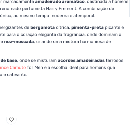
er marcadamente
amadeirado aromático
, destinada a homens
do renomado perfumista Harry Fremont. A combinação de
a única, ao mesmo tempo moderna e atemporal.
nergizantes de
bergamota
cítrica,
pimenta-preta
picante e
ente para o coração elegante da fragrância, onde dominam o
de
noz-moscada
, criando uma mistura harmoniosa de
 de base
, onde se misturam
acordes amadeirados
terrosos,
ince Camuto
for Men é a escolha ideal para homens que
 e cativante.