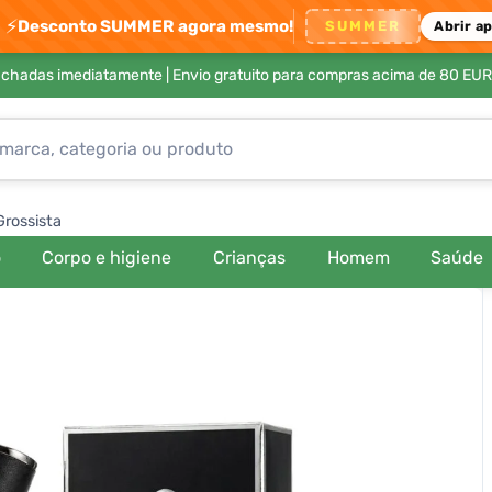
⚡
Desconto SUMMER agora mesmo!
SUMMER
Abrir a
achadas imediatamente |
Envio gratuito para compras acima de 80 EUR
Grossista
o
Corpo e higiene
Crianças
Homem
Saúde