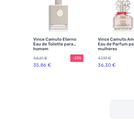
Vince Camuto Eterno
Vince Camuto Am
Eau de Toilette para
Eau de Parfum pa
homem
mulheres
46,61 €
47,19 €
-23%
35,86 €
36,30 €