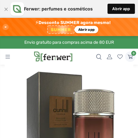
×
Ferwer: perfumes e cosméticos
Abrir app
⚡
Desconto SUMMER agora mesmo!
×
SUMMER
Abrir app
Envio gratuito para compras acima de 80 EUR
0