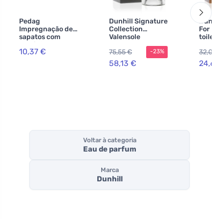
Pedag
Dunhill Signature
Dunhil
Impregnação de
Collection
For M
sapatos com
Valensole
toilet
nutrição 250 ml
Lavender eau de
para 
10,37 €
75,55 €
32,04
-23%
parfum 100 ml
para homens
58,13 €
24,6
Voltar à categoria
Eau de parfum
Marca
Dunhill