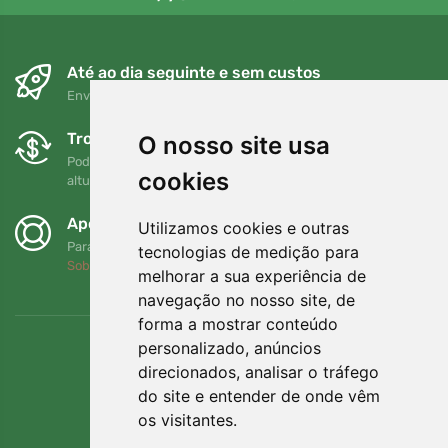
Até ao dia seguinte e sem custos
Envio gratuito para encomendas superiores a 80 EUR
Trocas e devoluções gratuitas
O nosso site usa
Pode devolver ou trocar a sua encomenda em qualquer
cookies
altura no prazo de 90 dias
Apoiamos a Trees.org
Utilizamos cookies e outras
Para cada encomenda plantamos uma árvore! Leia mais
tecnologias de medição para
Sobre nós
.
melhorar a sua experiência de
navegação no nosso site, de
forma a mostrar conteúdo
personalizado, anúncios
direcionados, analisar o tráfego
do site e entender de onde vêm
os visitantes.