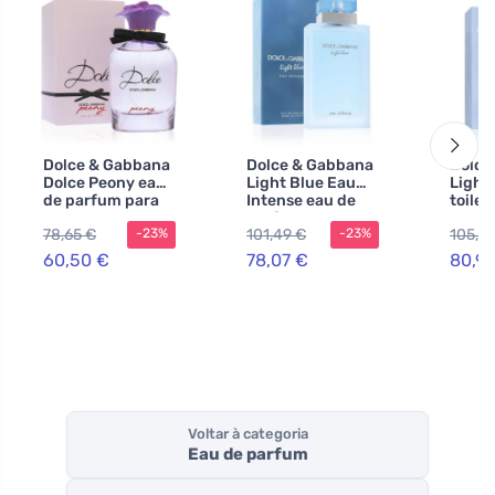
Dolce & Gabbana
Dolce & Gabbana
Dolce
Dolce Peony eau
Light Blue Eau
Light
de parfum para
Intense eau de
toilet
mulheres 75 ml
parfum para
mulhe
78,65 €
101,49 €
105,2
-23%
-23%
mulheres 100 ml
60,50 €
78,07 €
80,92
Voltar à categoria
Eau de parfum