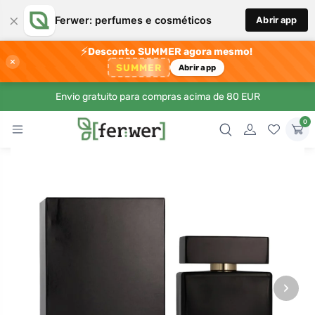
×
Ferwer: perfumes e cosméticos
Abrir app
⚡
Desconto SUMMER agora mesmo!
×
SUMMER
Abrir app
Envio gratuito para compras acima de 80 EUR
0
›