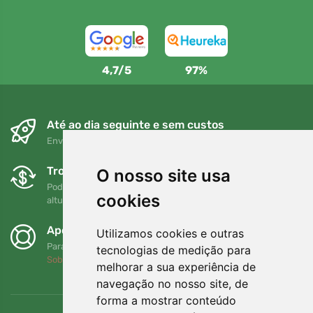
4,7/5
97%
Até ao dia seguinte e sem custos
Envio gratuito para encomendas superiores a 80 EUR
Trocas e devoluções gratuitas
O nosso site usa
Pode devolver ou trocar a sua encomenda em qualquer
cookies
altura no prazo de 90 dias
Apoiamos a Trees.org
Utilizamos cookies e outras
Para cada encomenda plantamos uma árvore! Leia mais
tecnologias de medição para
Sobre nós
.
melhorar a sua experiência de
navegação no nosso site, de
forma a mostrar conteúdo