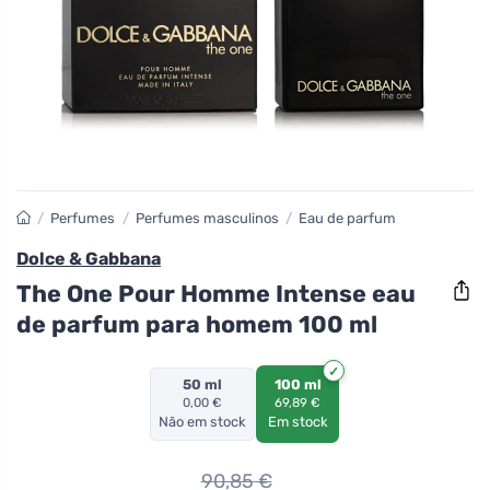
/
Perfumes
/
Perfumes masculinos
/
Eau de parfum
Dolce & Gabbana
The One Pour Homme Intense eau
de parfum para homem 100 ml
50 ml
100 ml
0,00 €
69,89 €
Não em stock
Em stock
90,85
€