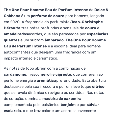
The One Pour Homme Eau de Parfum Intense
da
Dolce &
Gabbana
é um
perfume de couro
para homens, lançado
em 2020. A fragrância do perfumista
Jean-Christophe
Héraulta
traz notas profundas e sensuais de
couro
e
amadeirados
acordes, que são permeados por
especiarias
quentes
e um subtom
âmbarado
.
The One Pour Homme
Eau de Parfum Intense
é a escolha ideal para homens
autoconfiantes que desejam uma fragrância com um
impacto intenso e carismático.
As notas de topo abrem com a combinação de
cardamomo
, fresco
neroli
e
cipreste
, que conferem ao
perfume energia e
aromática
profundidade. Esta abertura
destaca-se pela sua frescura e por um leve toque
cítrico
,
que se revela dinâmico e revigora os sentidos. Nas notas
de coração, domina a
madeira de caxemira
,
complementada pelo balsâmico
benjoim
e por
sálvia-
esclareia
, o que traz calor e um acorde suavemente