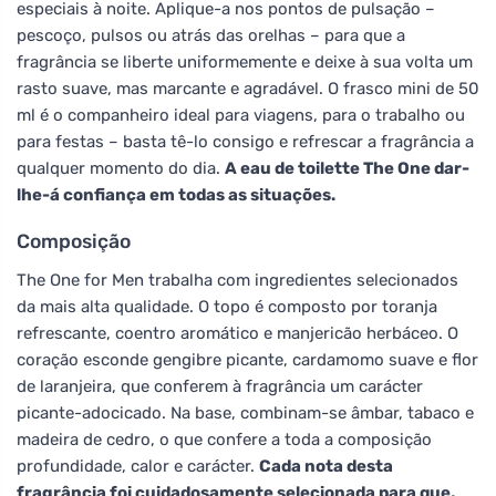
especiais à noite. Aplique-a nos pontos de pulsação –
pescoço, pulsos ou atrás das orelhas – para que a
fragrância se liberte uniformemente e deixe à sua volta um
rasto suave, mas marcante e agradável. O frasco mini de 50
ml é o companheiro ideal para viagens, para o trabalho ou
para festas – basta tê-lo consigo e refrescar a fragrância a
qualquer momento do dia.
A eau de toilette The One dar-
lhe-á confiança em todas as situações.
Composição
The One for Men trabalha com ingredientes selecionados
da mais alta qualidade. O topo é composto por toranja
refrescante, coentro aromático e manjericão herbáceo. O
coração esconde gengibre picante, cardamomo suave e flor
de laranjeira, que conferem à fragrância um carácter
picante-adocicado. Na base, combinam-se âmbar, tabaco e
madeira de cedro, o que confere a toda a composição
profundidade, calor e carácter.
Cada nota desta
fragrância foi cuidadosamente selecionada para que,