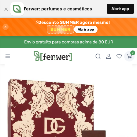
×
Ferwer: perfumes e cosméticos
Abrir app
⚡
Desconto SUMMER agora mesmo!
×
SUMMER
Abrir app
Envio gratuito para compras acima de 80 EUR
0