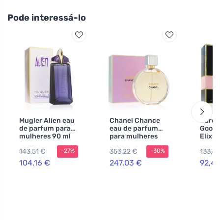
Pode interessá-lo
Mugler Alien eau
Chanel Chance
Carol
de parfum para
eau de parfum
Good 
mulheres 90 ml
para mulheres
Elixir
frasco
100 ml
perfu
143,51 €
353,22 €
133,4
-27%
-30%
recarregável
mulhe
104,16 €
247,03 €
92,49