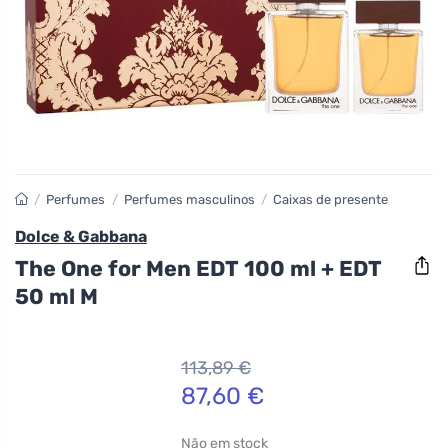
/
Perfumes
/
Perfumes masculinos
/
Caixas de presente
Dolce & Gabbana
The One for Men EDT 100 ml + EDT
50 ml M
113,89
€
87,60
€
Não em stock