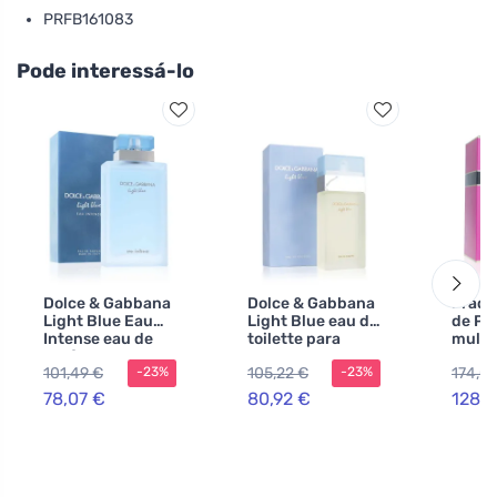
PRFB161083
Pode interessá-lo
Dolce & Gabbana
Dolce & Gabbana
Prada
Light Blue Eau
Light Blue eau de
de Pa
Intense eau de
toilette para
mulhe
parfum para
mulheres 200 ml
101,49 €
105,22 €
174,0
-23%
-23%
mulheres 100 ml
78,07 €
80,92 €
128,7