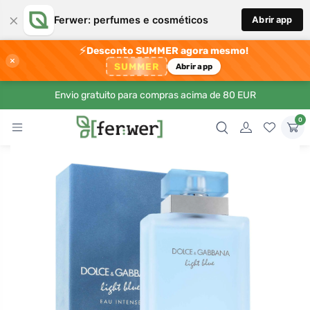
×
Ferwer: perfumes e cosméticos
Abrir app
⚡
Desconto SUMMER agora mesmo!
×
SUMMER
Abrir app
Envio gratuito para compras acima de 80 EUR
0