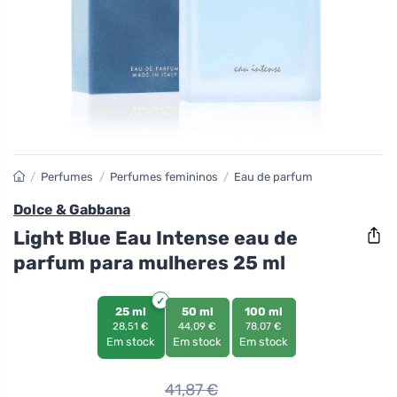
/
Perfumes
/
Perfumes femininos
/
Eau de parfum
Dolce & Gabbana
Light Blue Eau Intense eau de
parfum para mulheres 25 ml
25 ml
50 ml
100 ml
28,51 €
44,09 €
78,07 €
Em stock
Em stock
Em stock
41,87
€