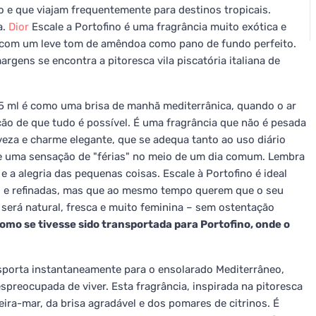
o e que viajam frequentemente para destinos tropicais.
a.
Dior
Escale a Portofino é uma fragrância muito exótica e
nos com um leve tom de amêndoa como pano de fundo perfeito.
margens se encontra a pitoresca vila piscatória italiana de
125 ml é como uma brisa de manhã mediterrânica, quando o ar
ação de que tudo é possível. É uma fragrância que não é pesada
veza e charme elegante, que se adequa tanto ao uso diário
e uma sensação de "férias" no meio de um dia comum. Lembra
 a alegria das pequenas coisas. Escale à Portofino é ideal
es e refinadas, mas que ao mesmo tempo querem que o seu
 será natural, fresca e muito feminina – sem ostentação
mo se tivesse sido transportada para Portofino, onde o
nsporta instantaneamente para o ensolarado Mediterrâneo,
espreocupada de viver. Esta fragrância, inspirada na pitoresca
beira-mar, da brisa agradável e dos pomares de citrinos. É