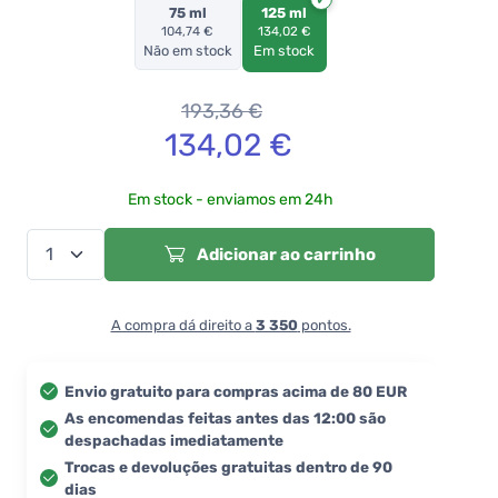
75 ml
125 ml
104,74 €
134,02 €
Não em stock
Em stock
193,36
€
134,02
€
Em stock - enviamos em 24h
Adicionar ao carrinho
A compra dá direito a
3 350
pontos.
Envio gratuito para compras acima de 80 EUR
As encomendas feitas antes das 12:00 são
despachadas imediatamente
Trocas e devoluções gratuitas dentro de 90
dias