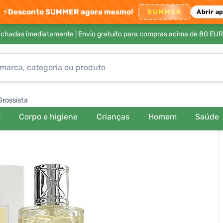
⚡
Desconto SUMMER agora mesmo!
SUMMER
Abrir a
achadas imediatamente |
Envio gratuito para compras acima de 80 EUR
Grossista
o
Corpo e higiene
Crianças
Homem
Saúde