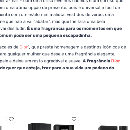
eira-mar – com uma brisa leve nos cabelos e um sorriso que
m uma ótima opção de presente, pois é universal e fácil de
mente com um estilo minimalista, vestidos de verão, uma
e que não a vai "abafar", mas que lhe fará uma bela
vai desiludir.
É uma fragrância para os momentos em que
a comum pode ser uma pequena escapadinha.
Escales de
Dior
", que presta homenagem a destinos icónicos de
ara qualquer mulher que deseje uma fragrância elegante,
 pele e deixa um rasto agradável e suave.
A fragrância
Dior
nde quer que esteja, traz para a sua vida um pedaço do