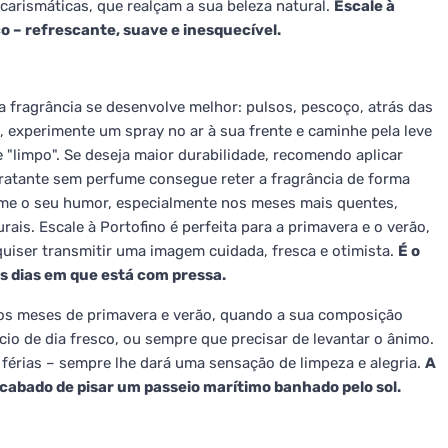
carismáticas, que realçam a sua beleza natural.
Escale à
o – refrescante, suave e inesquecível.
a fragrância se desenvolve melhor: pulsos, pescoço, atrás das
, experimente um spray no ar à sua frente e caminhe pela leve
 "limpo". Se deseja maior durabilidade, recomendo aplicar
dratante sem perfume consegue reter a fragrância de forma
orme o seu humor, especialmente nos meses mais quentes,
ais. Escale à Portofino é perfeita para a primavera e o verão,
quiser transmitir uma imagem cuidada, fresca e otimista.
É o
s dias em que está com pressa.
 nos meses de primavera e verão, quando a sua composição
cio de dia fresco, ou sempre que precisar de levantar o ânimo.
 férias – sempre lhe dará uma sensação de limpeza e alegria.
A
acabado de pisar um passeio marítimo banhado pelo sol.