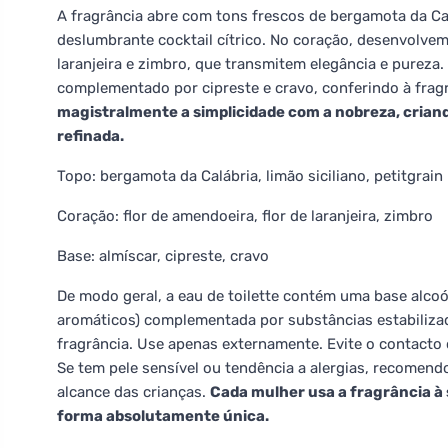
A fragrância abre com tons frescos de bergamota da Cal
deslumbrante cocktail cítrico. No coração, desenvolvem-
laranjeira e zimbro, que transmitem elegância e pureza
complementado por cipreste e cravo, conferindo à fra
magistralmente a simplicidade com a nobreza, cria
refinada.
Topo: bergamota da Calábria, limão siciliano, petitgrain
Coração: flor de amendoeira, flor de laranjeira, zimbro
Base: almíscar, cipreste, cravo
De modo geral, a eau de toilette contém uma base alco
aromáticos) complementada por substâncias estabilizad
fragrância. Use apenas externamente. Evite o contacto c
Se tem pele sensível ou tendência a alergias, recomen
alcance das crianças.
Cada mulher usa a fragrância à s
forma absolutamente única.