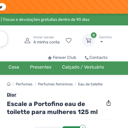
pp
| Trocas e devoluções gratuitas dentro de 90 dias
0
Iniciar sessão
Carrinho
A minha conta
Ferwer Club
Contacto
Casa
Presentes
Calçado / Vestuário
/
Perfumes
/
Perfumes femininos
/
Eau de toilette
Dior
Escale a Portofino eau de
toilette para mulheres 125 ml