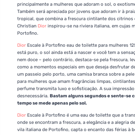
principalmente a mulheres que adoram o sol, o exotism
Também será apreciada por jovens que adoram ir à prai
tropical, que combina a frescura cintilante dos citri
Christian
Dior
inspirou-se na riviera italiana, em cujas 
Portofino.
Dior
Escale à Portofino eau de toilette para mulheres 
está puro, o sol ainda está a nascer e você tem a sens
nem doce – pelo contrário, destaca-se pela frescura, le
como a momentos especiais em que deseja desfrutar d
um passeio pelo porto, uma camisa branca sobre a pele e
para mulheres que amam fragrâncias limpas, cintilant
perfume transmita luxo e sofisticação. A sua impressão
desnecessária.
Bastam alguns segundos e sente-se co
tempo se mede apenas pelo sol.
Dior
Escale à Portofino é uma eau de toilette que a tra
onde se encontram a frescura, a elegância e a alegria d
vila italiana de Portofino, capta o encanto das férias à 