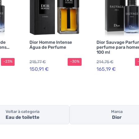
 de
Dior Homme Intense
Dior Sauvage Parfu
ens
Água de Perfume
perfume para home
100 ml
215,77 €
214,75 €
-23%
-30%
150,91 €
165,19 €
Voltar à categoria
Marca
Eau de toilette
Dior