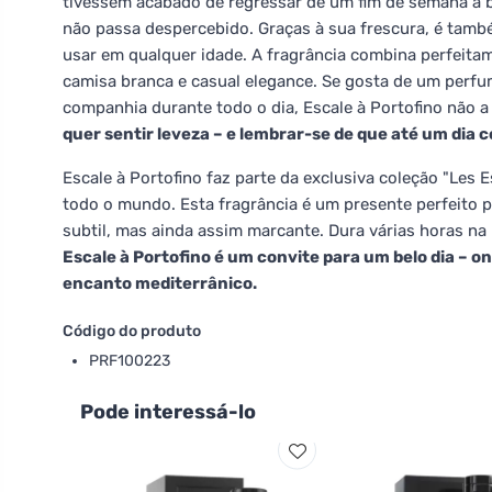
tivessem acabado de regressar de um fim de semana à b
não passa despercebido. Graças à sua frescura, é també
usar em qualquer idade. A fragrância combina perfeita
camisa branca e casual elegance. Se gosta de um perfum
companhia durante todo o dia, Escale à Portofino não a 
quer sentir leveza – e lembrar-se de que até um di
Escale à Portofino faz parte da exclusiva coleção "Les 
todo o mundo. Esta fragrância é um presente perfeito p
subtil, mas ainda assim marcante. Dura várias horas na
Escale à Portofino é um convite para um belo dia – o
encanto mediterrânico.
Código do produto
PRF100223
Pode interessá-lo