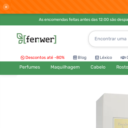
×
As encomendas feitas antes das 12:00 são desp
Descontos até -80%
Blog
Léxico
Perfumes
Maquilhagem
Cabelo
Rost