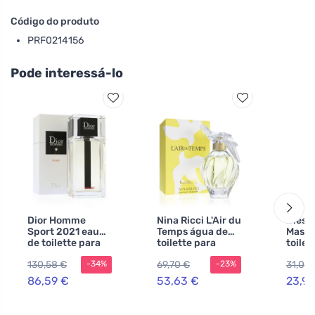
Código do produto
PRF0214156
Pode interessá-lo
Dior Homme
Nina Ricci L'Air du
Diesel
Sport 2021 eau
Temps água de
Mascu
de toilette para
toilette para
toilet
homens 75 ml
mulheres 100 ml
homen
130,58 €
69,70 €
31,07 
-34%
-23%
86,59 €
53,63 €
23,91