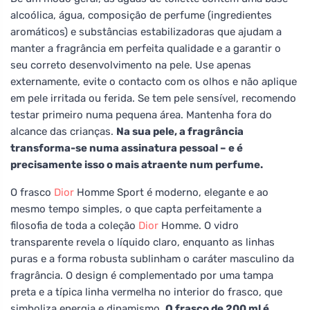
alcoólica, água, composição de perfume (ingredientes
aromáticos) e substâncias estabilizadoras que ajudam a
manter a fragrância em perfeita qualidade e a garantir o
seu correto desenvolvimento na pele. Use apenas
externamente, evite o contacto com os olhos e não aplique
em pele irritada ou ferida. Se tem pele sensível, recomendo
testar primeiro numa pequena área. Mantenha fora do
alcance das crianças.
Na sua pele, a fragrância
transforma-se numa assinatura pessoal – e é
precisamente isso o mais atraente num perfume.
O frasco
Dior
Homme Sport é moderno, elegante e ao
mesmo tempo simples, o que capta perfeitamente a
filosofia de toda a coleção
Dior
Homme. O vidro
transparente revela o líquido claro, enquanto as linhas
puras e a forma robusta sublinham o caráter masculino da
fragrância. O design é complementado por uma tampa
preta e a típica linha vermelha no interior do frasco, que
simboliza energia e dinamismo.
O frasco de 200 ml é