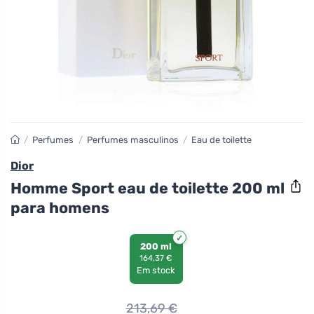
/
Perfumes
/
Perfumes masculinos
/
Eau de toilette
Dior
Homme Sport eau de toilette 200 ml
para homens
200 ml
164,37 €
Em stock
213,69
€