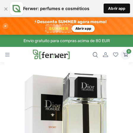
×
Ferwer: perfumes e cosméticos
Abrir app
⚡
Desconto SUMMER agora mesmo!
×
SUMMER
Abrir app
Envio gratuito para compras acima de 80 EUR
0