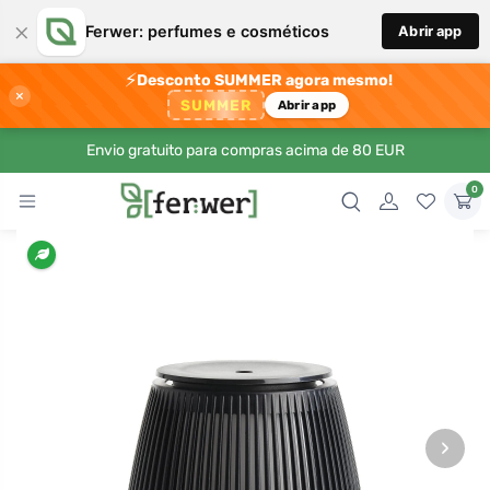
×
Ferwer: perfumes e cosméticos
Abrir app
⚡
Desconto SUMMER agora mesmo!
×
SUMMER
Abrir app
Envio gratuito para compras acima de 80 EUR
0
›