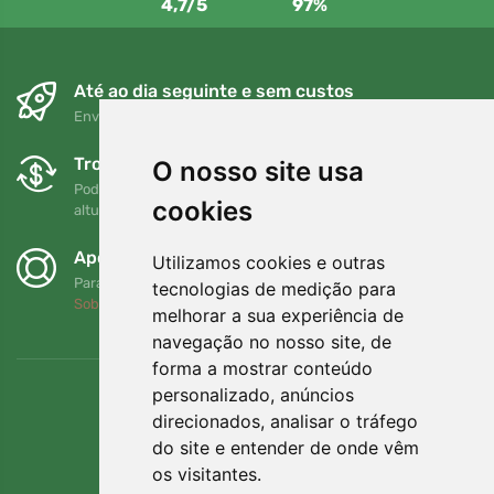
4,7/5
97%
Até ao dia seguinte e sem custos
Envio gratuito para encomendas superiores a 80 EUR
Trocas e devoluções gratuitas
O nosso site usa
Pode devolver ou trocar a sua encomenda em qualquer
cookies
altura no prazo de 90 dias
Apoiamos a Trees.org
Utilizamos cookies e outras
Para cada encomenda plantamos uma árvore! Leia mais
tecnologias de medição para
Sobre nós
.
melhorar a sua experiência de
navegação no nosso site, de
forma a mostrar conteúdo
personalizado, anúncios
direcionados, analisar o tráfego
do site e entender de onde vêm
os visitantes.