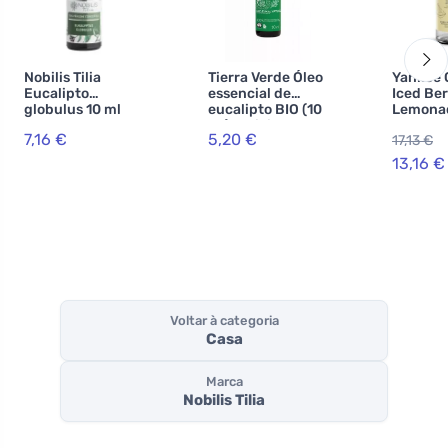
Nobilis Tilia
Tierra Verde Óleo
Yankee 
Eucalipto
essencial de
Iced Ber
globulus 10 ml
eucalipto BIO (10
Lemona
ml) - alivia as
recarga
7,16 €
5,20 €
17,13 €
constipações
difusor 
aromas 
13,16 €
Voltar à categoria
Casa
Marca
Nobilis Tilia