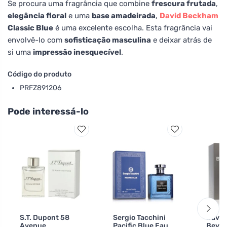
Se procura uma fragrância que combine
frescura frutada
,
elegância floral
e uma
base amadeirada
,
David Beckham
Classic Blue
é uma excelente escolha. Esta fragrância vai
envolvê-lo com
sofisticação masculina
e deixar atrás de
si uma
impressão inesquecível
.
Código do produto
PRFZ891206
Pode interessá-lo
S.T. Dupont 58
Sergio Tacchini
David
Avenue
Pacific Blue Eau
Beyon