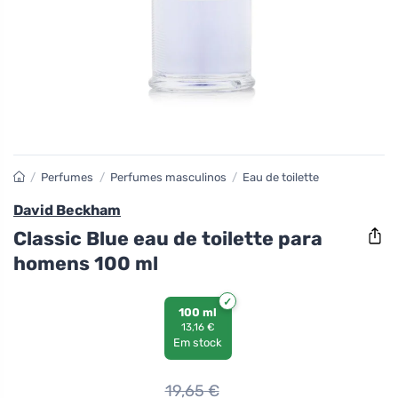
/
Perfumes
/
Perfumes masculinos
/
Eau de toilette
David Beckham
Classic Blue eau de toilette para
homens 100 ml
100 ml
13,16 €
Em stock
19,65
€