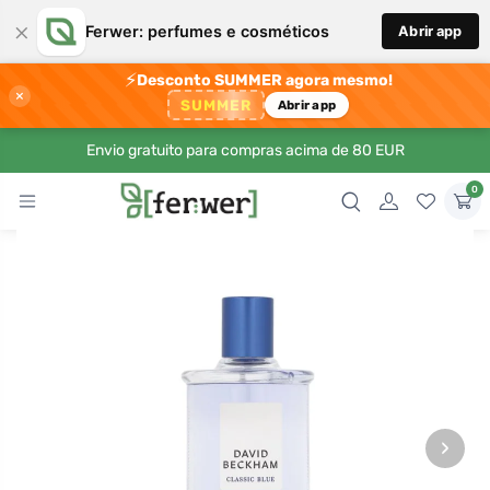
×
Ferwer: perfumes e cosméticos
Abrir app
⚡
Desconto SUMMER agora mesmo!
×
SUMMER
Abrir app
Envio gratuito para compras acima de 80 EUR
0
›