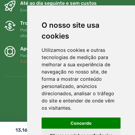
Até ao dia seguinte e sem custos
Envio gratuito para encomendas superiores a 80 EUR
Trocas e devoluções gratuitas
O nosso site usa
Pode devolver ou trocar a sua encomenda em qualquer
cookies
altura no prazo de 90 dias
Apoiamos a Trees.org
Utilizamos cookies e outras
Para cada encomenda plantamos uma árvore! Leia mais
tecnologias de medição para
Sobre nós
.
melhorar a sua experiência de
navegação no nosso site, de
forma a mostrar conteúdo
personalizado, anúncios
direcionados, analisar o tráfego
do site e entender de onde vêm
os visitantes.
Concordo
13,16
€
Adicionar ao carrinho